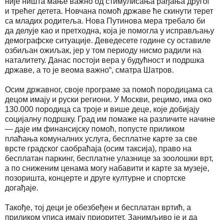
није ништа мање важно од стимулисања рађања другог
и трећег детета. Новчана помоћ државе ће скинути терет
са младих родитеља. Нова Путинова мера требало би
да делује као и претходна, која је помогла у исправљању
демографске ситуације. Деведесете године су оставиле
озбиљан ожиљак, јер у том периоду нисмо радили на
наталитету. Данас постоји вера у будућност и подршка
државе, а то је веома важно“, сматра Шатров.
Осим државног, своје програме за помоћ породицама са
децом имају и руски региони. У Москви, рецимо, има око
130.000 породица са троје и више деце, које добијају
социјалну подршку. Град им помаже на различите начине
— даје им финансијску помоћ, попусте приликом
плаћања комуналних услуга, бесплатне карте за све
врсте градског саобраћаја (осим таксија), право на
бесплатан паркинг, бесплатне улазнице за зоолошки врт,
а по сниженим ценама могу набавити и карте за музеје,
позоришта, концерте и друге културне и спортске
догађаје.
Такође, тој деци је обезбеђен и бесплатан вртић, а
приликом уписа имају приоритет. Занимљиво је и да