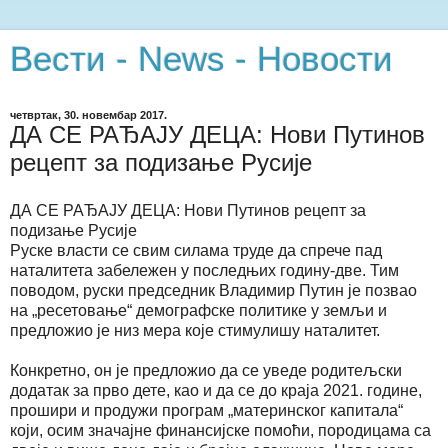
Вести - News - Новости
четвртак, 30. новембар 2017.
ДА СЕ РАЂАЈУ ДЕЦА: Нови Путинов
рецепт за подизање Русије
ДА СЕ РАЂАЈУ ДЕЦА: Нови Путинов рецепт за
подизање Русије
Руске власти се свим силама труде да спрече пад
наталитета забележен у последњих годину-две. Тим
поводом, руски председник Владимир Путин је позвао
на „ресетовање“ демографске политике у земљи и
предложио је низ мера које стимулишу наталитет.
Конкретно, он је предложио да се уведе родитељски
додатак за прво дете, као и да се до краја 2021. године,
прошири и продужи програм „материнског капитала“
који, осим значајне финансијске помоћи, породицама са