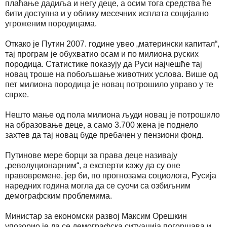
плаћање дадиља и негу деце, а осим тога средства ће
бити доступна и у облику месечних исплата социјално
угроженим породицама.
Откако је Путин 2007. године увео „матерински капитал“,
тај програм је обухватио осам и по милиона руских
породица. Статистике показују да Руси најчешће тај
новац троше на побољшање животних услова. Више од
пет милиона породица је новац потрошило управо у те
сврхе.
Нешто мање од пола милиона људи новац је потрошило
на образовање деце, а само 3.700 жена је поднело
захтев да тај новац буде пребачен у пензиони фонд.
Путинове мере борци за права деце називају
„револуционарним“, а експерти кажу да су оне
правовремене, јер би, по прогнозама социолога, Русија
наредних година могла да се суочи са озбиљним
демографским проблемима.
Министар за економски развој Максим Орешкин
упозорио је да се демографска ситуација погоршава и