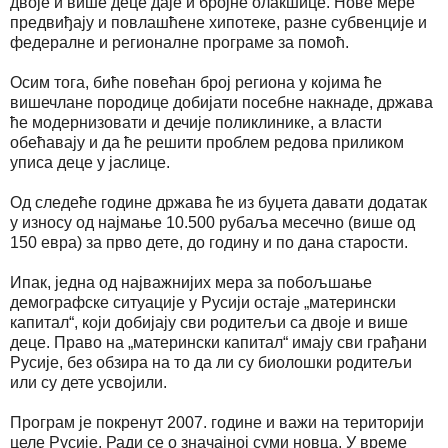
двоје и више деце даје и бројне олакшице. Нове мере
предвиђају и повлашћене хипотеке, разне субвенције и
федералне и регионалне програме за помоћ.
Осим тога, биће повећан број региона у којима ће
вишечлане породице добијати посебне накнаде, држава
ће модернизовати и дечије поликлинике, а власти
обећавају и да ће решити проблем редова приликом
уписа деце у јаслице.
Од следеће године држава ће из буџета давати додатак
у износу од најмање 10.500 рубаља месечно (више од
150 евра) за прво дете, до годину и по дана старости.
Ипак, једна од најважнијих мера за побољшање
демографске ситуације у Русији остаје „матерински
капитал“, који добијају сви родитељи са двоје и више
деце. Право на „матерински капитал“ имају сви грађани
Русије, без обзира на то да ли су биолошки родитељи
или су дете усвојили.
Програм је покренут 2007. године и важи на територији
целе Русије. Ради се о значајној суми новца. У време