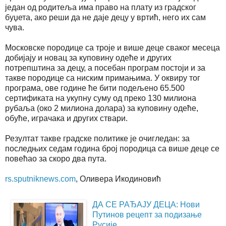
један од родитеља има право на плату из градског
буџета, ако реши да не даје децу у вртић, него их сам
чува.
Московске породице са троје и више деце сваког месеца
добијају и новац за куповину одеће и других
потрепштина за децу, а посебан програм постоји и за
такве породице са ниским примањима. У оквиру тог
програма, ове године ће бити подељено 65.500
сертификата на укупну суму од преко 130 милиона
рубаља (око 2 милиона долара) за куповину одеће,
обуће, играчака и других ствари.
Резултат такве градске политике је очигледан: за
последњих седам година број породица са више деце се
повећао за скоро два пута.
rs.sputniknews.com
, Оливера Икодиновић
ДА СЕ РАЂАЈУ ДЕЦА: Нови
Путинов рецепт за подизање
Русије