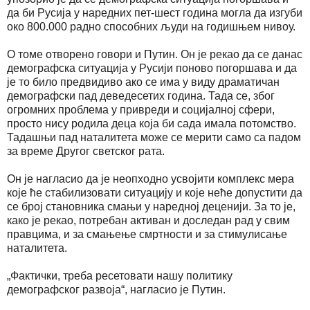
да би Русија у наредних пет-шест година могла да изгуби
око 800.000 радно способних људи на годишњем нивоу.
О томе отворено говори и Путин. Он је рекао да се данас
демографска ситуација у Русији поново погоршава и да
је то било предвидиво ако се има у виду драматичан
демографски пад деведесетих година. Тада се, због
огромних проблема у привреди и социјалној сфери,
просто нису родила деца која би сада имала потомство.
Тадашњи пад наталитета може се мерити само са падом
за време Другог светског рата.
Он је нагласио да је неопходно усвојити комплекс мера
које ће стабилизовати ситуацију и које неће допустити да
се број становника смањи у наредној деценији. За то је,
како је рекао, потребан активан и доследан рад у свим
правцима, и за смањење смртности и за стимулисање
наталитета.
„Фактички, треба ресетовати нашу политику
демографског развоја“, нагласио је Путин.