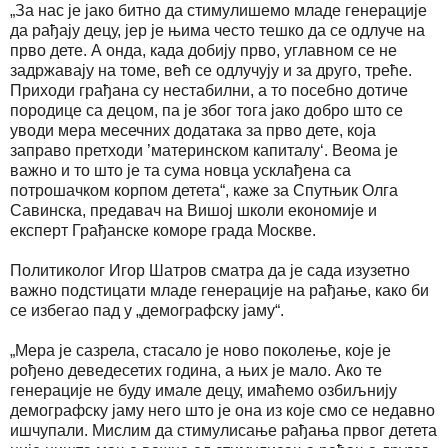
„За нас је јако битно да стимулишемо младе генерације
да рађају децу, јер је њима често тешко да се одлуче на
прво дете. А онда, када добију прво, углавном се не
задржавају на томе, већ се одлучују и за друго, треће.
Приходи грађана су нестабилни, а то посебно дотиче
породице са децом, па је због тога јако добро што се
уводи мера месечних додатака за прво дете, која
заправо претходи ’материнском капиталу‘. Веома је
важно и то што је та сума новца усклађена са
потрошачком корпом детета“, каже за Спутњик Олга
Савинска, предавач на Вишој школи економије и
експерт Грађанске коморе града Москве.
Политиколог Игор Шатров сматра да је сада изузетно
важно подстицати младе генерације на рађање, како би
се избегао пад у „демографску јаму“.
„Мера је сазрела, стасало је ново поколење, које је
рођено деведесетих година, а њих је мало. Ако те
генерације не буду имале децу, имаћемо озбиљнију
демографску јаму него што је она из које смо се недавно
ишчупали. Мислим да стимулисање рађања првог детета