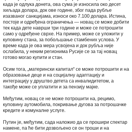
када је одлука донета, ова сума је износила око десет
хиљада долара, док ове године, због пада рубље
изазваног санкцијама, износи око 7.100 долара. Истина,
постоје и одређена ограничења — новац се може добити
тек када дете наврши три године и може се потрошити
само у одређене сврхе. На пример, може се уложити у
куповину стана, за побољшање стамбених услова. У
време када је ова мера усвојена и док рубља није
ослабила, у неким регионима Русије се за тај новац
готово могао купити и стан.
Осим тога, „матерински капитал“ се може потрошити и на
образовање деце и на социјалну адаптацију и
интеграцију у друштво детета са инвалидитетом, а
такође може се уплатити и за пензију мајке.
Међутим, новац се не може потрошити на, рецимо,
куповину аутомобила, покривање дугова за потрошачке
кредите и комуналне услуге.
Путин је, међутим, сада наложио да се прошири спектар
намене, па ће бити дозвољено се он троши и на