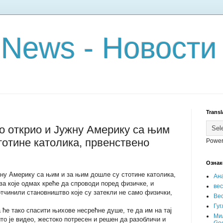
 News - Новости
Transl
о открио и Јужну Америку са њим
тотине католика, првенствено
Power
Ознак
жну Америку са њим и за њим дошле су стотине католика,
Ан
ва које одмах креће да спроводи поред физичке, и
ве
отчинили становништво које су затекли не само физички,
Вес
Гуг
а ће тако спасити њихове несрећне душе, те да им на тај
Ми
то је видео, жестоко потресен и решен да разобличи и