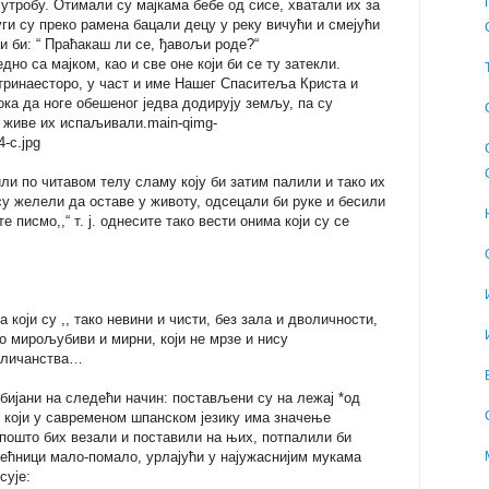
утробу. Отимали су мајкама бебе од сисе, хватали их за
уги су преко рамена бацали децу у реку вичући и смејући
ли би: “ Праћакаш ли се, ђавољи роде?“
но са мајком, као и све оне који би се ту затекли.
тринаесторо, у част и име Нашег Спаситеља Криста и
ока да ноге обешеног једва додирују земљу, па су
 живе их испаљивали.main-qimg-
-c.jpg
ли по читавом телу сламу коју би затим палили и тако их
су желели да оставе у животу, одсецали би руке и бесили
е писмо,,“ т. ј. однесите тако вести онима који су се
оји су ,, тако невини и чисти, без зала и дволичности,
о мирољубиви и мирни, који не мрзе и нису
оличанства…
бијани на следећи начин: постављени су на лежај *од
lа, који у савременом шпанском језику има значење
и пошто бих везали и поставили на њих, потпалили би
рећници мало-помало, урлајући у најужаснијим мукама
сује: