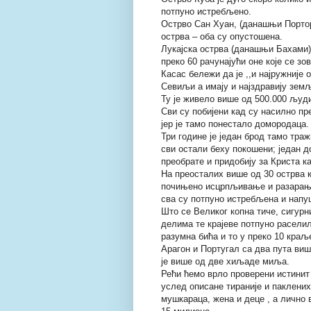
потпуно истребљено.
Острво Сан Хуан, (данашњи Портори
острва – оба су опустошена.
Лукајска острва (данашњи Бахами)
преко 60 рачунајући оне које се зо
Касас бележи да је ,,и најружније
Севиљи а имају и најздравију земљ
Ту је живело више од 500.000 људ
Сви су побијени кад су насилно п
јер је тамо понестало домородаца.
Три године је један брод тамо тра
сви остали беху покошени; један д
преобрате и придобију за Криста к
На преосталих више од 30 острва к
почињено исцрпљивање и разарање
сва су потпуно истребљена и напу
Што се Великог копна тиче, сигур
делима те крајеве потпуно расели
разумна бића и то у преко 10 краље
Арагон и Португал са два пута ви
је више од две хиљаде миља.
Рећи ћемо врло проверени истинит 
услед описане тираније и паклени
мушкараца, жена и деце , а лично 