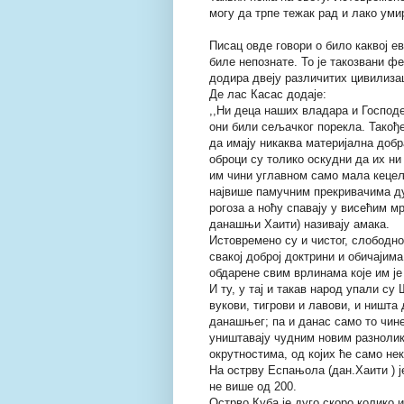
могу да трпе тежак рад и лако умир
Писац овде говори о било каквој е
биле непознате. То је такозвани ф
додира двеју различитих цивилизац
Де лас Касас додаје:
,,Ни деца наших владара и Господе
они били сељачког порекла. Такође
да имају никаква материјална доб
оброци су толико оскудни да их ни
им чини углавном само мала кецеља
највише памучним прекривачима ду
рогоза а ноћу спавају у висећим м
данашњи Хаити) називају амака.
Истовремено су и чистог, слободн
свакој доброј доктрини и обичајима
обдарене свим врлинама које им је
И ту, у тај и такав народ упали с
вукови, тигрови и лавови, и ништа
данашњег; па и данас само то чине 
уништавају чудним новим разнолик
окрутностима, од којих ће само нек
На острву Еспањола (дан.Хаити ) ј
не више од 200.
Острво Куба је дуго скоро колико