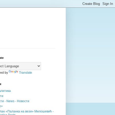
ate
ed by
Translate
е
алитика
сти
ти - News - Новости
л+
лан «Паланка на вези» Милошевић -