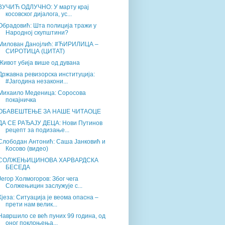
ВУЧИЋ ОДЛУЧНО: У марту крај
косовског дијалога, ус...
Обрадовић: Шта полиција тражи у
Народној скупштини?
Милован Данојлић: #ЋИРИЛИЦА –
СИРОТИЦА (ЦИТАТ)
Живот убија више од дувана
Државна ревизорска институција:
#Јагодина незакони...
Михаило Меденица: Соросова
покајничка
ОБАВЕШТЕЊЕ ЗА НАШЕ ЧИТАОЦЕ
ДА СЕ РАЂАЈУ ДЕЦА: Нови Путинов
рецепт за подизање...
Слободан Антонић: Саша Јанковић и
Косово (видео)
СОЛЖЕЊИЦИНОВА ХАРВАРДСКА
БЕСЕДА
Јегор Холмогоров: Због чега
Солжењицин заслужује с...
Кјеза: Ситуација је веома опасна –
прети нам велик...
Навршило се већ пуних 99 година, од
оног поклоњења...