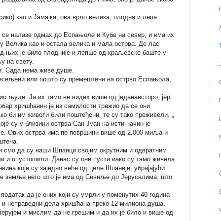
ко) као и Јамајка, ова врло велика, плодна и лепа
 се налазе одмах до Еспањоле и Кубе на север, и има их
ву Велика као и остала велика и мала острва. Де лас
 од њих је било плодније и лепше од краљевске баште у
у на свету.
и. Сада нема живе душе.
ресељени или пошто су премештени на острво Еспањола,
жио људе. Ја их тамо не видех више од једанаесторо, јер
обар хришћанин је из самилости тражио да се они
ако би им животи били поштеђени, те су тако преживели. „
оје су у близини острва Сан Јуан на исти начин је
. Ових острва има по површини више од 2.000 миља и
штена.
ни смо да су наши Шпанци својим окрутним и одвратним
ли и опустошили. Данас су они пусти иако су тамо живела
вина које су заједно веће од целе Шпаније, убрајајући
ше земље него што је има од Севиље до Јерусалима, што
податак да је оних који су умрли у поменутих 40 година
х и неправедни дела хришћана преко 12 милиона душа,
верујем и мислим да не грешим и да их је било и више од