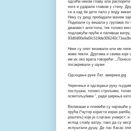
одсећи неком главу или распорити 
ноге и ударали главом у стену. Др
се а кад би дете пало у воду вика
Неку су децу пробадали мачем зајед
Подизали су вешала у групама по 
дванаест апостола, тек толико вис
подлажући пруће и паливши ватру,
93d0d00e9a5fc519de306240c71ea3b4
Неке су опет везивали или им лепи
живе пекли. Другима и свима које 
им их око врата говорећи: ,,Понесит
посакривали у шуми.
Одсецање руке Лат. америка.jpg
Черечење и одсецање руку људима к
послушни, толико стрпљиви, толик
осветољубиви.“, ради ширења кат
Великаши и племићи су најчешће у
прућа (*аутор користи израз pаrril
роштиљ) које је слагано унакрст, 
испод слабу ватру, тако да су нес
испуштали душу. Де лас Касас опи