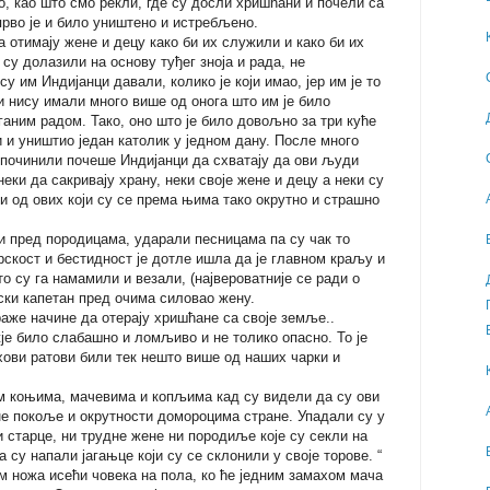
о, као што смо рекли, где су досли хришћани и почели са
рво је и било уништено и истребљено.
 отимају жене и децу како би их служили и како би их
 су долазили на основу туђег зноја и рада, не
 им Индијанци давали, колико је који имао, јер им је то
и нису имали много више од онога што им је било
ганим радом. Тако, оно што је било довољно за три куће
и и уништио један католик у једном дану. После много
починили почеше Индијанци да схватају да ови људи
еки да сакривају храну, неки своје жене и децу а неки су
и од ових који су се према њима тако окрутно и страшно
 пред породицама, ударали песницама па су чак то
скост и бестидност је дотле ишла да је главном краљу и
о су га намамили и везали, (највероватније се ради о
ски капетан пред очима силовао жену.
аже начине да отерају хришћане са своје земље..
жје било слабашно и ломљиво и не толико опасно. То је
хови ратови били тек нешто више од наших чарки и
им коњима, мачевима и копљима кад су видели да су ови
не покоље и окрутности домороцима стране. Упадали су у
 старце, ни трудне жене ни породиље које су секли на
а су напали јагањце који су се склонили у своје торове. “
м ножа исећи човека на пола, ко ће једним замахом мача