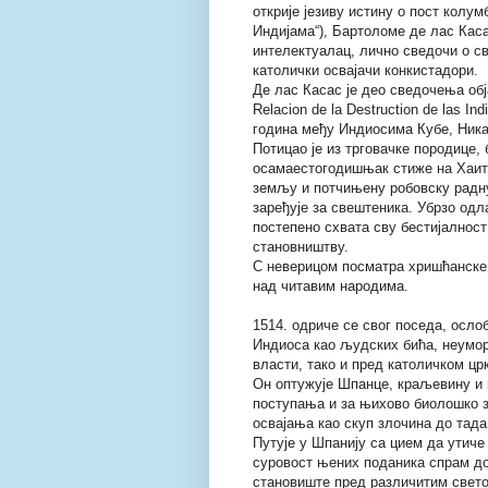
открије језиву истину о пост колу
Индијама“), Бартоломе де лас Каса
интелектуалац, лично сведочи о с
католички освајачи конкистадори.
Де лас Касас је део сведочења обј
Relacion de la Destruction de las I
година међу Индиосима Кубе, Ника
Потицао је из трговачке породице,
осамаестогодишњак стиже на Хаити
земљу и потчињену робовску радну 
заређује за свештеника. Убрзо одл
постепено схвата сву бестијалнос
становништву.
С неверицом посматра хришћанске 
над читавим народима.
1514. одриче се свог поседа, осло
Индиоса као људских бића, неумор
власти, тако и пред католичком цр
Он оптужује Шпанце, краљевину и 
поступања и за њихово биолошко з
освајања као скуп злочина до тада
Путује у Шпанију са цием да утиче
суровост њених поданика спрам до
становиште пред различитим свет