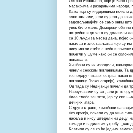
Острво Еспањола, које је било прв
масакрима и разарањима народа, п
Католици су индијанцима почели да
злостављали; јели су јела до којих
задовољавајући се само оним што су
увек било мало. Домороци обично 
потребно и до чега су долазили ла
са 10 људи за месец дана, појео б
насиља и злостављања које су им 
нису могли стићи с неба и почеше н
побегли у шуме како би се склонил
понашали.
Хишћани су их изводили, шамарали
чинили сеоским поглавицама. Та др
господару читавог острва, након шт
поглавици Гваканагарију), хришћан
Од тада су Индијанци почели да тр
Наоружавали су се , али је то ору
била слаба заштита, јер су сви њи
дечијих игара.
С друге стране, хришћани са свој
без оружја, почели су да чине сил
насеља и нису штедели ни децу, ни
комаде и вадили им утробу, ,,као д
Клатили су се ко ће једним замахо