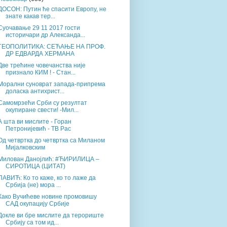
ДОСОН: Путин ће спасити Европу, не
знате какав тер...
Суочавање 29 11 2017 гости
историчари др Александа...
ГЕОПОЛИТИКА: СЕЋАЊЕ НА ПРОФ.
ДР ЕДВАРДА ХЕРМАНА
Две трећине човечанства није
признало КИМ ! - Стан...
Морални суноврат запада-припрема
доласка антихрист...
Самомрзећи Срби су резултат
окупиране свести! -Мил...
А шта ви мислите - Горан
Петронијевић - ТВ Рас
Од четвртка до четвртка са Миланом
Мијалковским
Милован Данојлић: #ЋИРИЛИЦА –
СИРОТИЦА (ЦИТАТ)
ПАВИЋ: Ко то каже, ко то лаже да
Србија (не) мора ...
Како Вучићеве новине промовишу
САД окупацију Србије
Докле ви бре мислите да терориште
Србију са том ид...