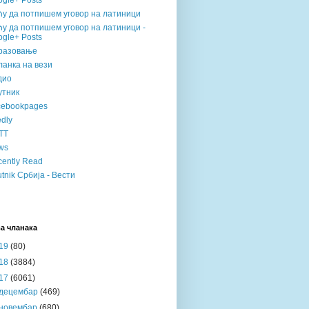
gle+ Posts
ћу да потпишем уговор на латиници
у да потпишем уговор на латиници -
gle+ Posts
разовање
анка на вези
дио
утник
cebookpages
dly
TT
ws
ently Read
tnik Србија - Вести
а чланака
19
(80)
18
(3884)
17
(6061)
децембар
(469)
новембар
(680)