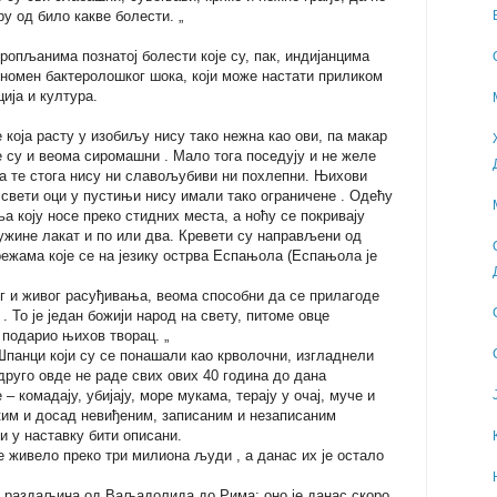
у од било какве болести. „
вропљанима познатој болести које су, пак, индијанцима
еномен бактеролошког шока, који може настати приликом
ија и култура.
 која расту у изобиљу нису тако нежна као ови, па макар
 су и веома сиромашни . Мало тога поседују и не желе
ра те стога нису ни славољубиви ни похлепни. Њихови
 свети оци у пустињи нису имали тако ограничене . Одећу
 коју носе преко стидних места, а ноћу се покривају
жине лакат и по или два. Кревети су направљени од
режама које се на језику острва Еспањола (Еспањола је
ог и живог расуђивања, веома способни да се прилагоде
 . То је један божији народ на свету, питоме овце
 подарио њихов творац. „
у Шпанци који су се понашали као крволочни, изгладнели
 друго овде не раде свих ових 40 година до дана
– комадају, убијају, море мукама, терају у очај, муче и
им и досад невиђеним, записаним и незаписаним
и у наставку бити описани.
е живело преко три милиона људи , а данас их је остало
 и раздаљина од Ваљадолида до Рима; оно је данас скоро