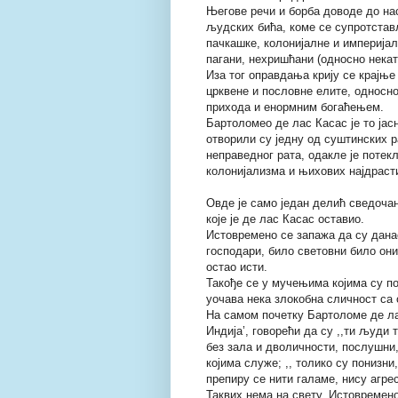
Његове речи и борба доводе до нас
људских бића, коме се супротстављ
пачкашке, колонијалне и империјал
пагани, нехришћани (односно некато
Иза тог оправдања крију се крајње
црквене и пословне елите, односн
прихода и енормним богаћењем.
Бартоломео де лас Касас је то ја
отворили су једну од суштинских р
неправедног рата, одакле је потек
колонијализма и њихових најдрасти
Овде је само један делић сведоча
које је де лас Касас оставио.
Истовремено се запажа да су данас
господари, било световни било они
остао исти.
Такође се у мучењима којима су п
уочава нека злокобна сличност са
На самом почетку Бартоломе де лас
Индија’, говорећи да су ,,ти људи 
без зала и дволичности, послушни
којима служе; ,, толико су понизн
препиру се нити галаме, нису агр
Таквих нема на свету. Истовремено