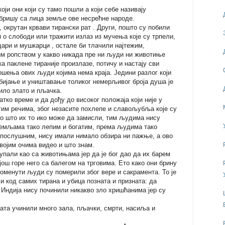
оји они који су тамо пошли а који себе називају
бришу са лица земље ове несрећне народе.
, окрутан крвави тирански рат . Други, пошто су побили
и о слободи или тражити излаз из мучења које су трпели,
ари и мушкарци , остале би тлачили најтежим,
ћим ропством у какво никада пре ни људи ни животиње
а паклене тираније произлазе, потичу и настају сви
ошења ових људи којима нема краја. Једини разлог који
убијање и уништавање толиког немерљивог броја душа је
било злато и пљачка.
тко време и да дођу до високог положаја који није у
им речима, због незасите похлепе и славољубља које су
го што их то ико може да замисли, тим људима нису
земљама тако лепим и богатим, према људима тако
послушним, нису имали нимало обзира ни пажње, а ово
војим очима видео и што знам.
пали као са животињама јер да је бог дао да их барем
још горе него са балегом на трговима. Ето како они брину
оменути људи су померили због вере и сакрамента. То је
 и код самих тирана и убица позната и призната: да
 Индија нису починили никакво зло хришћанима јер су
рата учинили много зала, пљачки, смрти, насиља и