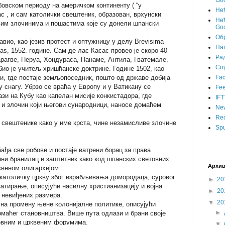
Goo
мбовском периоду на америчком континенту ( “у
Не
с , и сам католички свештеник, образован, врхунски
Нећ
вим злочинима и пошастима које су донели шпански
Goo
Об
авио, као језив протест и оптужницу у делу Brevisima
Пал
ndias, 1552. године. Сам де лас Касас провео је скоро 40
Ра
рагве, Перуа, Хондураса, Панаме, Aнтила, Гватемале.
Сп
 био је учитељ хришћанске доктрине. Године 1502, као
, где постаје земљопоседник, пошто од државе добија
Fa
снагу. Убрзо се враћа у Европу и у Ватикану се
Fee
ази на Кубу као капелан мисије конкистадора, где
IFT
т и злочин који његови сународници, наносе домаћем
Ne
Rec
свештенике како у име крста, чине незамисливе злочине
Spu
бађа све робове и постаје ватрени борац за права
ни бранилац и заштитник како код шпанских световних
Архив
квеном олигархијом.
католичку цркву због израбљивања домородаца, суровог
►
20
атирање, описујући насилну христианизацију и војна
►
20
 невиђених размера.
▼
20
 на промену њене колонијалне политике, описујући
►
маћег становништва. Више пута одлази и брани своје
овним и црквеним форумима.
▼