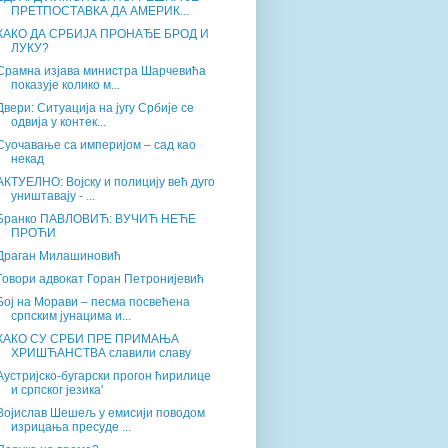
ПРЕТПОСТАВКА ДА АМЕРИК...
КАКО ДА СРБИЈА ПРОНАЂЕ БРОД И
ЛУКУ?
Срамна изјава министра Шарчевића
показује колико м...
Двери: Ситуација на југу Србије се
одвија у контек...
Суочавање са империјом – сад као
некад
АКТУЕЛНО: Војску и полицију већ дуго
уништавају - ...
Бранко ПАВЛОВИЋ: ВУЧИЋ НЕЋЕ
ПРОЋИ
Драган Милашиновић
Говори адвокат Горан Петронијевић
Бој на Морави – песма посвећена
српским јунацима и...
КАКО СУ СРБИ ПРЕ ПРИМАЊА
ХРИШЋАНСТВА славили славу
Аустријско-бугарски прогон ћирилице
и српског језика'
Војислав Шешељ у емисији поводом
изрицања пресуде ...