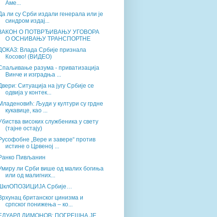
Аме...
Да ли су Срби издали генерала или је
синдром издај...
ЗАКОН О ПОТВРЂИВАЊУ УГОВОРА
О ОСНИВАЊУ ТРАНСПОРТНЕ
ДОКАЗ: Влада Србије признала
Косово! (ВИДЕО)
Спаљивање разума - приватизација
Винче и изградња ...
Двери: Ситуација на југу Србије се
одвија у контек...
Младеновић: Људи у култури су грдне
кукавице, као ...
Убиства високих службеника у свету
(тајне остају)
Русофобне „Вере и завере“ против
истине о Црвеној ...
Ранко Пивљанин
Умиру ли Срби више од малих богиња
или од малигних...
ШклОПОЗИЦИЈА Србије…
Врхунац британског цинизма и
српског понижења – ко...
ЕДУАРД ЛИМОНОВ: ПОГРЕШНА ЈЕ