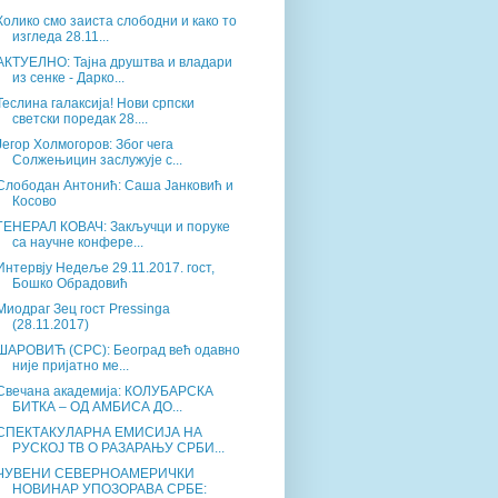
Колико смо заиста слободни и како то
изгледа 28.11...
АКТУЕЛНО: Тајна друштва и владари
из сенке - Дарко...
Теслина галаксија! Нови српски
светски поредак 28....
Јегор Холмогоров: Због чега
Солжењицин заслужује с...
Слободан Антонић: Саша Јанковић и
Косово
ГЕНЕРАЛ КОВАЧ: Закључци и поруке
са научне конфере...
Интервју Недеље 29.11.2017. гост,
Бошко Обрадовић
Миодраг Зец гост Pressinga
(28.11.2017)
ШАРОВИЋ (СРС): Београд већ одавно
није пријатно ме...
Свечана академија: КОЛУБАРСКА
БИТКА – ОД АМБИСА ДО...
СПЕКТАКУЛАРНА ЕМИСИЈА НА
РУСКОЈ ТВ О РАЗАРАЊУ СРБИ...
ЧУВЕНИ СЕВЕРНОАМЕРИЧКИ
НОВИНАР УПОЗОРАВА СРБЕ: