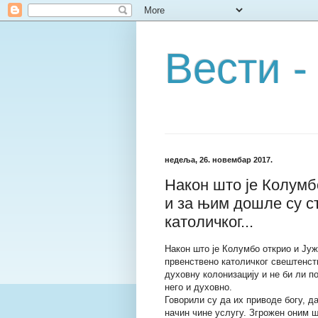
Вести -
недеља, 26. новембар 2017.
Након што је Колумб
и за њим дошле су с
католичког...
Након што је Колумбо открио и Ју
првенствено католичког свештенст
духовну колонизацију и не би ли п
него и духовно.
Говорили су да их приводе богу, д
начин чине услугу. Згрожен оним ш