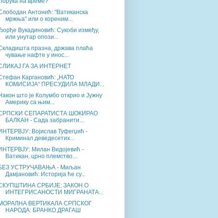
Порука на време?
Слободан Антонић: "Ватиканска
мржња" или о кореним...
Ђорђе Вукадиновић: Сукоби између,
или унутар опози...
Складишта празна, држава плаћа
чување нафте у инос...
СЛИКАЈ ГА ЗА ИНТЕРНЕТ
Стефан Каргановић: „НАТО
КОМИСИЈА“ ПРЕСУДИЛА МЛАДИ...
Након што је Колумбо открио и Јужну
Америку са њим...
СРПСКИ СЕПАРАТИСТА ШОКИРАО
БАЛКАН - Сада забранити...
ИНТЕРВЈУ: Војислав Туфегџић -
Криминал деведесетих...
ИНТЕРВЈУ: Милан Видојевић -
Ватикан, црно племство...
БЕЗ УСТРУЧАВАЊА - Миљан
Дамјановић: Историја ће су...
СКУПШТИНА СРБИЈЕ: ЗАКОН О
ИНТЕГРИСАНОСТИ МИГРАНАТА...
МОРАЛНА ВЕРТИКАЛА СРПСКОГ
НАРОДА: БРАНКО ДРАГАШ