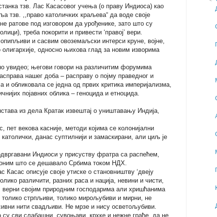
танка тзв. Лас Касасовог учења (о праву Индиоса) као
а тзв. ,,право католичких краљева“ да воде своје
не ратове под изговором да урођенике, зато што су
лици), треба покорити и привести ‘правој’ вери.
 опипљиви и сасвим овоземаљски интерси круне, војне,
о олигархије, односно њихова глад за новим изворима
сно увидео; његови говори на различитим форумима
асправа нашег доба – расправу о појму праведног и
ла и обликовала се једна од првих критика империјализма,
чнијих појавних облика – геноцида и етноцида.
нстава из дела Кратак извештај о уништавању Индија,
, пет векова касније, методи којима се колонијални
 католички, данас суптилнији и замаскирани, али циљ је
одвргавани Индиоси у присуству фратра са распећем,
 оним што се дешавало Србима током НДХ.
 Касас описује своје утиске о становништву ‘двеју
толико различити, разних раса и нација, невини и чисти,
, верни својим природним господарима али хришћанима
и, толико стрпљиви, толико мирољубиви и мирни, не
есивни нити свадљиви. Не мрзе и нису осветољубиви.
 су сви слабашни, сувоњави, крхке и нежне грађе, да не