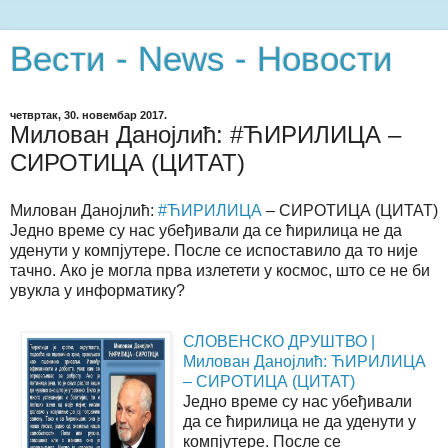
Вести - News - Новости
четвртак, 30. новембар 2017.
Милован Данојлић: #ЋИРИЛИЦА –
СИРОТИЦА (ЦИТАТ)
Милован Данојлић:
#ЋИРИЛИЦА
– СИРОТИЦА (ЦИТАТ)
Једно време су нас убеђивали да се ћирилица не да
уденути у компјутере. После се испоставило да то није
тачно. Ако је могла прва излетети у космос, што се не би
увукла у информатику?
СЛОВЕНСКО ДРУШТВО |
Милован Данојлић: ЋИРИЛИЦА
– СИРОТИЦА (ЦИТАТ)
Једно време су нас убеђивали
да се ћирилица не да уденути у
компјутере. После се