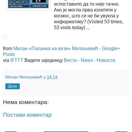
испоставило да то није тачно.
Ако је могла прва излетети у
космос, што се не би увукла у
информатику? (Visited 53 times,
53 visits today) ...
from
Милан «Паланка на вези» Милошевић - Google+
Posts
via
IFTTT
Видети заједницу
Вести - News - Новости
Милан Милошевић
у
14:14
Дели
Нема коментара:
Постави коментар