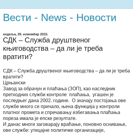
Вести - News - Новости
недеља, 29. новембар 2015.
СДК – Служба друштвеног
књиговодства – да ли је треба
вратити?
СДК – Служба друштвеног књиговодства – да ли је треба
вратити?
Црњански
Завод за обрачун и плаћања (ЗОП), као наследник
претходних служби контроле плаћања, угашен је
последњег дана 2002. године. О значају постојања ове
службе много се причало, њена функција у контроли
платног промета и спречавању избегавања плаћања
пореза имала је епске резултате.
И данас многи заговарају враћање, поновно оснивање,
ове службе: утицајне политичке организације,