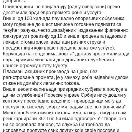
доприноса.
Привредници не пријављују (рад у сивој зони) преко
десет милијарди евра промета робе и услуга.
Више од 100 хиљада паушално опорезивих обвезника
могу годишње до шест милиона готовине подизати са
текућег рачуна, често „зарађених“ издавањем фиктивних
фактура уз провизију од 10 и више процената (адвокати,
лекари, стоматолози, вештаци разних струка и
предузетници који врше поједине занатске услуге).
Корупција на тендерима „кошта“ државу преко милијарду
евра, криминализовани део државних службеника
наноси огромну штету буџету.
Пласман акцизних производа на црно, без
регистровања промета, је у замаху, роба највећим делом
стиже из домаћих легалних токова.
Више десетина хиљада привредних субјеката послује а
да им службеници Пореске управе Србије нису дошли у
контролу преко једне деценије –привредници могу да
послују по систему: „мајке ми, радим све по прописима“.
Много проблематичних питања има на која, сигуран сам,
реинкарнирани ЗОП не би имао одговоре. У ствари, ако
би се основала поново, та служба би требала да
исправља пропусте свих других које своје послове и