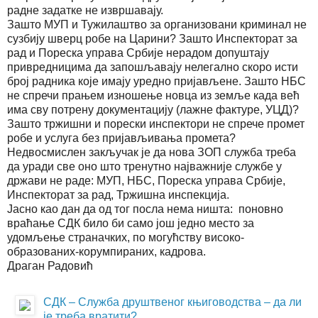
радне задатке не извршавају.
Зашто МУП и Тужилаштво за организовани криминал не
сузбију шверц робе на Царини? Зашто Инспекторат за
рад и Пореска управа Србије нерадом допуштају
привредницима да запошљавају нелегално скоро исти
број радника које имају уредно пријављене. Зашто НБС
не спречи прањем изношење новца из земље када већ
има сву потрену документацију (лажне фактуре, УЦД)?
Зашто тржишни и порески инспектори не спрече промет
робе и услуга без пријављивања промета?
Недвосмислен закључак је да нова ЗОП служба треба
да уради све оно што тренутно најважније службе у
држави не раде: МУП, НБС, Пореска управа Србије,
Инспекторат за рад, Тржишна инспекција.
Јасно као дан да од тог посла нема ништа: поновно
враћање СДК било би само још једно место за
удомљење страначких, по могућству високо-
образованих-корумпираних, кадрова.
Драган Радовић
СДК – Служба друштвеног књиговодства – да ли
је треба вратити?