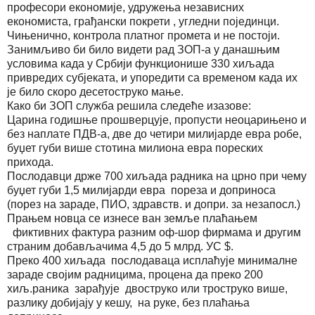
професори економије, удружења независних
економиста, грађански покрети , угледни појединци.
Чињенично, контрола платног промета и не постоји.
Занимљиво би било видети рад ЗОП-а у данашњим
условима када у Србији функционише 330 хиљада
привредих субјеката, и упоредити са временом када их
је било скоро десетоструко мање.
Како би ЗОП служба решила следеће изазове:
Царина годишње прошверцује, пропусти неоцарињено и
без наплате ПДВ-а, две до четири милијарде евра робе,
буџет губи више стотина милиона евра пореских
прихода.
Послодавци држе 700 хиљада радника на црно при чему
буџет губи 1,5 милијарди евра пореза и доприноса
(порез на зараде, ПИО, здравств. и допри. за незапосл.)
Прањем новца се изнесе ван земље плаћањем
фиктивних фактура разним оф-шор фирмама и другим
страним добављачима 4,5 до 5 млрд. УС $.
Преко 400 хиљада послодаваца исплаћује минималне
зараде својим радницима, процена да преко 200
хиљ.раника зарађује двоструко или троструко више,
разлику добијају у кешу, на руке, без плаћања