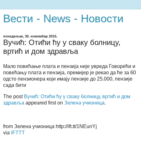
Вести - News - Новости
понедељак, 30. новембар 2015.
Вучић: Отићи ћу у сваку болницу,
вртић и дом здравља
Мало повећање плата и пензија није увреда Говорећи и
повећању плата и пензија, премијер је рекао да ће за 60
одсто пензионера који имају пензије до 25.000, пензије
сада бити
The post
Вучић: Отићи ћу у сваку болницу, вртић и дом
здравља
appeared first on
Зелена учионица
.
from Зелена учионица http://ift.tt/1NEunYj
via
IFTTT