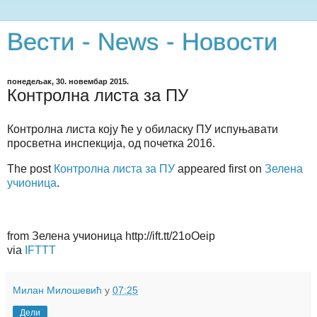
Вести - News - Новости
понедељак, 30. новембар 2015.
Контролна листа за ПУ
Контролна листа коју ће у обиласку ПУ испуњавати
просветна инспекција, од почетка 2016.
The post
Контролна листа за ПУ
appeared first on
Зелена
учионица
.
from Зелена учионица http://ift.tt/21oOeip
via
IFTTT
Милан Милошевић
у
07:25
Дели