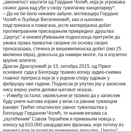
„законитост заштити од Гордане Чолић, која је угрожава
сваког дана кад уђе у своју тужилачку канцеларију“:
– Да не би било никакве забуне, мотивација Гордане
Чолић и Љубице Веселиновић, као и њихових
подстрекача и помагача, јесте материјална добит
противправним присвајањем привредног друштва
„Цертус“ и онемогућивањем подносиоца притужбе да
ужива права приватне својине по основу својих
проналазака, стечена је вишемилионска добит (око 25
милиона евра), довољна да намири многе, па и изузетно
крупне апетите.
Драган Драгојловић је 15. октобра 2015. од Првог
основног суда у Београду тражио копију аудио-снимка
главног претреса који је у једном спору одржан у
фебруару ове године. Поднесак је упутио јер у записник
нису верно унети делови његовог исказа.
– Између осталог, окривљени је тражио да у записник
буду унете његове изјаве у вези са јавним тужиоцем
ранијег Трећег општинског јавног тужилаштва у
Београду Горданом Чолић, те њеним везама са
„оштећеним“ Савом Терзићем и примањем новца у
износу од 610.000 швајцарских франака, које потичу из
кредита које је подигло привредно друштво „Цертус“