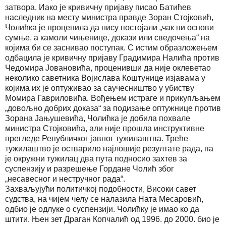
затвора. Иако је кривичну пријаву писао Батићев
наследник на месту министра правде Зоран Стојковић,
Чолићка је проценила да нису постојали „чак ни основи
сумње, а камоли чињенице, докази или сведочења“ на
којима би се заснивао поступак. С истим образложењем
одбацила је кривичну пријаву Градимира Налића против
Чедомира Јовановића, проценивши да није оклеветао
неколико саветника Војислава Коштунице изјавама у
којима их је оптуживао за саучесништво у убиству
Момира Гавриловића. Вођењем истраге и прикупљањем
„довољно добрих доказа“ за подизање оптужнице против
Зорана Јањушевића, Чолићка је добила похвале
министра Стојковића, али није прошла инструктивне
прегледе Републичког јавног тужилаштва. Треће
тужилаштво је остварило најлошије резултате рада, па
је окружни тужилац два пута подносио захтев за
суспензију и разрешење Гордане Чолић због
„несавесног и нестручног рада“.
Захваљујући политичкој подобности, Високи савет
судства, на чијем челу се налазила Ната Месаровић,
одбио је одлуке о суспензији. Чолићку је имао ко да
штити. Њен зет Драган Копчалић од 1996. до 2000. био је