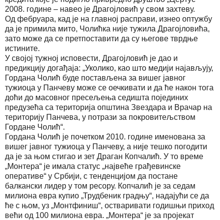
2008. године – навео је Драгојловић у свом захтеву.
Од фебруара, кад је на главној расправи, изнео оптужбу
да је примила мито, Чолићка није тужила Драгојловића,
зато може да се претпоставити да су његове тврдње
истините.
У својој тужној исповести, Драгојловић је дао и
предикцију догађаја: „Уколико, као што медији најављују,
Гордана Чолић буде постављена за вишег јавног
тужиоца у Панчеву може се оечкивати и да ће након тога
доћи до масовног пресељења седишта појединих
предузећа са територија општина Звездара и Врачар на
територију Панчева, у потрази за покровитељством
Гордане Чолић“.
Гордана Чолић је почетком 2010. године именована за
вишег јавног тужиоца у Панчеву, а није тешко погодити
да је за њом стигао и зет Драган Копчалић. У то време
„Монтера“ је имала статус „највеће грађевинске
оперативе“ у Србији, с тенденцијом да постане
балкански лидер у том ресору. Копчалић је за седам
милиона евра купио „Трудбеник градњу“, надајући се да
ће с њом, уз „Монтфиниш“, остваривати годишњи приход
већи од 100 милиона евра. „Монтера“ је за пројекат