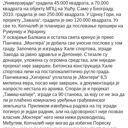
„Универзијаде“ градила 45.000 квадрата, а 70.000
квадрата на објекту МПЦ на Ушћу. Само у Београду,
2010. градила је око 250.000 квадрата. У Црној Гори, на
пројекту „Завала“, градила је око 120.000 квадрата. Уз
све то, Копчалић је планирао да пословање прошири на
Румунију и Украјину.
У освајање Балкана и остатка света кренуо је преко
Панчева. „Монтера“ је добила све уносне послове у том
граду. Започела је изградњу Хале спортова, зграде
Завода за јавно здравље и Депоније. Стизале су
донације, уложена су огромна средства, али ниједан
пројекат није завршен. Бетонска конструкција Хале
спортова личи на постапокалиптично ругло града.
Панчевачка „Хигијена“ уплатила је „Монтери“ 6,5
милиона евра, посао није завршен, а документација је
напросто нестала из архива. Споран је и пројекат
„Тамиш-капије“, зграде са 90 станова, за коју се не зна да
ли је плаћено комунално уређење грађевинског
земљишта. Приликом извођења радова на тој згради
погинуо је један радник, али на одговорност није позван
власник „Монтере“ него неки нижи руководилац.
Међутим, Копчалић није могао да избегне Пореску