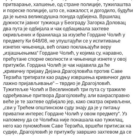
притварање, хапшење, од стране полиције, тужилаштва
и пореске полиције, што се, нажалост, и догодило, будући
да је њена великодушна понуда одбијена. Вршилац
дужности јавног тужиоца у Београду Загорка Доловац
два пута је одбијала и чак одбацивала захтеве
окривљених и бранилаца за изузеће Гордане Чолић у
предмету Ки 648/08, не упуштајући се у испитивање
изнетих чињеница, већ олако поклањајући веру
„изјашњењима“ Гордане Чолић, у којима су, наравно,
прећутане спорне околности и чињенице изнете у овој
притужби. Гордана Чолић је чак најавила да ће
„кривичну пријаву Дејана Драгојловића против Саве
Терзића третирати као радњу извршења кривичног дела
лажно пријављивање“ – тврдио је Драгојловић.
Тужитељке Чолић и Веселиновић три пута су тражиле
одређивање притвора Драгојловићу, али ванрасправно
веће је те захтеве одбијало јер, како сматра окривљени,
„сви у Трећем општинском суду знају да је у питању
приватни интерес Гордане Чолић у овом предмету“. Уз
напомену да се Чолићка није понашала као тужилац,
него као пуномоћник Саве Терзића, вршећи притисак на
судије, Драгојловић је притужбу завршио захтевом да се