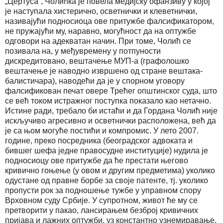
„Цертуса“, Чолићка је повела медијску офанзиву у којој
је наступала хистерично, осветнички и клеветнички,
називајући подносиоца ове притужбе фалсификатором,
не пружајући му, наравно, могућност да на оптужбе
одговори на адекватан начин. При томе, Чолић се
позивала на, у међувремену у потпуности
дискредитовано, вештачење МУП-а (графолошко
вештачење је наводно извршено од стране вештака-
балистичара), наводећи да је у спорном уговору
фалсификован печат овере Трећег општинског суда, што
се већ током истражног поступка показало као нетачно.
Истине ради, требало би истаћи и да Гордана Чолић није
искључиво агресивно и осветнички расположена, већ да
је са њом могуће постићи и компромис. У лето 2007.
године, преко посредника (београдског адвоката и
бившег шефа једне правосудне институције) нудила је
подносиоцу ове притужбе да ће престати његово
кривично гоњење (у овом и другим предметима) уколико
одустане од правне борбе за своје патенте, тј. уколико
пропусти рок за подношење тужбе у управном спору
Врховном суду Србије. У супротном, живот ће му се
претворити у пакао, лансирањем безброј кривичних
пријава и лажних оптужби, уз константно узнемиравање,