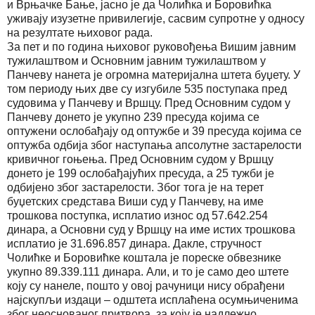
и Врњачке Бање, јасно је да Чолићка и Боровићка
уживају изузетне привилегије, сасвим супротне у односу
на резултате њиховог рада.
За пет и по година њиховог руковођења Вишим јавним
тужилаштвом и Основним јавним тужилаштвом у
Панчеву нанета је огромна материјална штета буџету. У
том периоду њих две су изгубиле 535 поступака пред
судовима у Панчеву и Вршцу. Пред Основним судом у
Панчеву донето је укупно 239 пресуда којима се
оптужени ослобађају од оптужбе и 39 пресуда којима се
оптужба одбија због наступања апсолутне застарелости
кривичног гоњења. Пред Основним судом у Вршцу
донето је 199 ослобађајућих пресуда, а 25 тужби је
одбијено због застарелости. Због тога је на терет
буџетских средстава Виши суд у Панчеву, на име
трошкова поступка, исплатио износ од 57.642.254
динара, а Основни суд у Вршцу на име истих трошкова
исплатио је 31.696.857 динара. Дакле, стручност
Чолићке и Боровићке коштала је пореске обвезнике
укупно 89.339.111 динара. Али, и то је само део штете
коју су нанеле, пошто у овој рачуници нису обрађени
најскупљи издаци – одштета исплаћена осумњиченима
због неоснованог притвора, за коју је надлежно