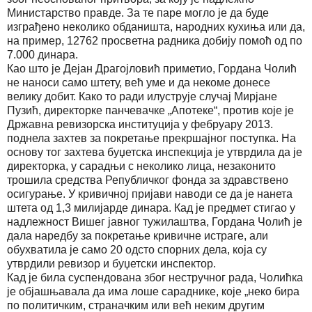
Министарство правде. За те паре могло је да буде
изграђено неколико обданишта, народних кухиња или да,
на пример, 12762 просветна радника добију помоћ од по
7.000 динара.
Као што је Дејан Драгојловић приметио, Гордана Чолић
не наноси само штету, већ уме и да некоме донесе
велику добит. Како то ради илуструје случај Мирјане
Пузић, директорке панчевачке „Апотеке“, против које је
Државна ревизорска институција у фебруару 2013.
поднела захтев за покретање прекршајног поступка. На
основу тог захтева буџетска инспекција је утврдила да је
директорка, у сарадњи с неколико лица, незаконито
трошила средства Републичког фонда за здравствено
осигурање. У кривичној пријави наводи се да је нанета
штета од 1,3 милијарде динара. Кад је предмет стигао у
надлежност Вишег јавног тужилаштва, Гордана Чолић је
дала наредбу за покретање кривичне истраге, али
обухватила је само 20 одсто спорних дела, која су
утврдили ревизор и буџетски инспектор.
Кад је била суспендована због нестручног рада, Чолићка
је објашњавала да има лоше сараднике, које „неко бира
по политичким, страначким или већ неким другим