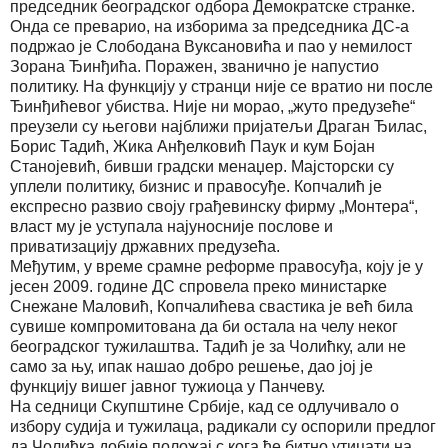
председник београдског одбора Демократске странке.
Онда се преварио, на изборима за председника ДС-а
подржао је Слободана Вуксановића и пао у немилост
Зорана Ђинђића. Поражен, званично је напустио
политику. На функцију у странци није се вратио ни после
Ђинђићевог убиства. Није ни морао, „жуто предузеће“
преузели су његови најближи пријатељи Драган Ђилас,
Борис Тадић, Жика Анђелковић Паук и кум Бојан
Станојевић, бивши градски менаџер. Мајсторски су
уплели политику, бизнис и правосуђе. Копчалић је
експресно развио своју грађевинску фирму „Монтера“,
власт му је уступала најуносније послове и
приватизацију државних предузећа.
Међутим, у време срамне реформе правосуђа, коју је у
јесен 2009. године ДС спровела преко министарке
Снежане Маловић, Копчалићева свастика је већ била
сувише компромитована да би остала на челу неког
београдског тужилаштва. Тадић је за Чолићку, али не
само за њу, ипак нашао добро решење, дао јој је
функцију вишег јавног тужиоца у Панчеву.
На седници Скупштине Србије, кад се одлучивало о
избору судија и тужилаца, радикали су оспорили предлог
да Чолићка добије положај с кога ће битно утицати на