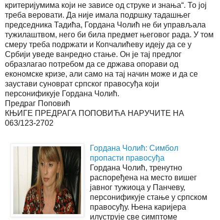
критеријумима који не зависе од струке и знања“. То јој
треба веровати. Да није имала подршку тадашњег
председника Тадића, Гордана Чолић не би управљала
тужилаштвом, него би била предмет његовог рада. У том
смеру треба подржати и Копчалићеву идеју да се у
Србији уведе ванредно стање. Он је тај предлог
образлагао потребом да се држава опорави од
економске кризе, али само на тај начин може и да се
заустави суноврат српског правосуђа који
персонификује Гордана Чолић.
Предраг Поповић
КЊИГЕ ПРЕДРАГА ПОПОВИЋА НАРУЧИТЕ НА
063/123-2702
Гордана Чолић: Симбол
пропасти правосуђа
Гордана Чолић, тренутно
распоређена на место вишег
јавног тужиоца у Панчеву,
персонификује стање у српском
правосуђу. Њена каријера
илуструје све симптоме