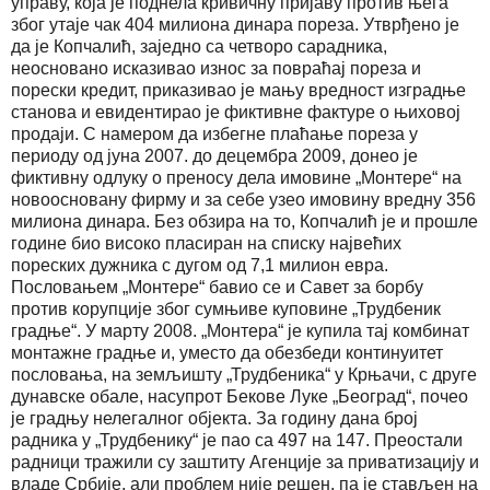
управу, која је поднела кривичну пријаву против њега
због утаје чак 404 милиона динара пореза. Утврђено је
да је Копчалић, заједно са четворо сарадника,
неосновано исказивао износ за повраћај пореза и
порески кредит, приказивао је мању вредност изградње
станова и евидентирао је фиктивне фактуре о њиховој
продаји. С намером да избегне плаћање пореза у
периоду од јуна 2007. до децембра 2009, донео је
фиктивну одлуку о преносу дела имовине „Монтере“ на
новоосновану фирму и за себе узео имовину вредну 356
милиона динара. Без обзира на то, Копчалић је и прошле
године био високо пласиран на списку највећих
пореских дужника с дугом од 7,1 милион евра.
Пословањем „Монтере“ бавио се и Савет за борбу
против корупције због сумњиве куповине „Трудбеник
градње“. У марту 2008. „Монтера“ је купила тај комбинат
монтажне градње и, уместо да обезбеди континуитет
пословања, на земљишту „Трудбеника“ у Крњачи, с друге
дунавске обале, насупрот Бекове Луке „Београд“, почео
је градњу нелегалног објекта. За годину дана број
радника у „Трудбенику“ је пао са 497 на 147. Преостали
радници тражили су заштиту Агенције за приватизацију и
владе Србије, али проблем није решен, па је стављен на