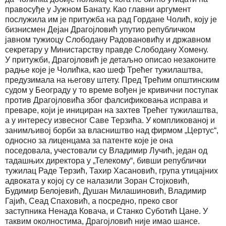
правосуђе у Јужном Банату. Као главни аргумент
послужила им је притужба на рад Гордане Чолић, коју је
бизнисмен Дејан Драгојловић упутио републичком
јавном тужиоцу Слободану Радовановићу и државном
секретару у Министарству правде Слободану Хомену.
У притужби, Драгојловић је детаљно описао незаконите
радње које је Чолићка, као шеф Трећег тужилаштва,
предузимала на његову штету. Пред Трећим општинским
судом у Београду у то време вођен је кривични поступак
против Драгојловића због фалсификовања исправа и
преваре, који је инициран на захтев Трећег тужилаштва,
а у интересу извесног Саве Терзића. У компликованој и
занимљивој борби за власништво над фирмом „Цертус“,
односно за лиценцама за патенте које је она
поседовала, учестовали су Владимир Лучић, један од
тадашњих директора у „Телекому“, бивши републички
тужилац Раде Терзић, Тахир Хасановић, група утицајних
адвоката у којој су се налазили Зоран Стојковић,
Будимир Белојевић, Душан Милашиновић, Владимир
Гајић, Сеад Спаховић, а посредно, преко свог
заступника Ненада Ковача, и Станко Суботић Цане. У
таквим околностима, Драгојловић није имао шансе.