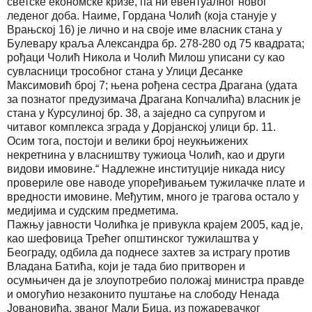
светске економске кризе, па ни евентуалног новог
леденог доба. Наиме, Гордана Чолић (која станује у
Врањској 16) је лично и на своје име власник стана у
Булевару краља Александра бр. 278-280 од 75 квадрата;
рођаци Чолић Никола и Чолић Милош уписани су као
сувласници трособног стана у Улици Десанке
Максимовић број 7; њена рођена сестра Драгана (удата
за познатог предузимача Драгана Копчалића) власник је
стана у Курсулиној бр. 38, а заједно са супругом и
читавог комплекса зграда у Дорјанској улици бр. 11.
Осим тога, постоји и велики број неукњижених
некретнина у власништву тужиоца Чолић, као и други
видови имовине.“ Надлежне институције никада нису
провериле ове наводе упоређивањем тужилачке плате и
вредности имовине. Међутим, много је трагова остало у
медијима и судским предметима.
Пажњу јавности Чолићка је привукла крајем 2005, кад је,
као шефовица Трећег општинског тужилаштва у
Београду, одбила да поднесе захтев за истрагу против
Владана Батића, који је тада био притворен и
осумњичен да је злоупотребио положај министра правде
и омогућио незаконито пуштање на слободу Ненада
Јовановића, званог Мали Биџа, из пожаревачког