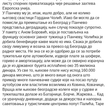
листу спорних приватизација чије решавње захтева
Европска унија.
У Панчеву му је, ипак, ишло добро, али не колико
његовој свастици Гордани Чолић. Иако би могло да се
помисли да премештање из Београд у Панчево
представља деградацију, њен случај показује супротно.
У пакету с Аном Боровић, која је постављена на
функцију основног јавног тужиоца у Панчеву, Чолићка је
добила бенефиције какве мало ко има. Свака је добила
своју лимузину и возача за превоз од Београда до
радног места. Не зна се ко је одобрио да се за потребе
тужитељки купе аутомобили, издвоје плате за шофере,
гориво и амортизацију, али може да се оквирно израчуна
да је из државног буџета исплаћено око 35 милиона
динара. Уз све то, њихове плате нису испод 160.000
динара месечно, што је много више од онога што
примају многе панчевачке судије које на посао путују
аутобусом или властитим возилима из Ковина, Ковачице,
Вршца или њихове београдске колеге које у судове и
тужилаштва долазе из Батајнице, Борче, Жаркова… Кад
се урачунају дневнице, додаци за дежурства и напорна
саветовања у туристичким центрима попут Палића, Таре