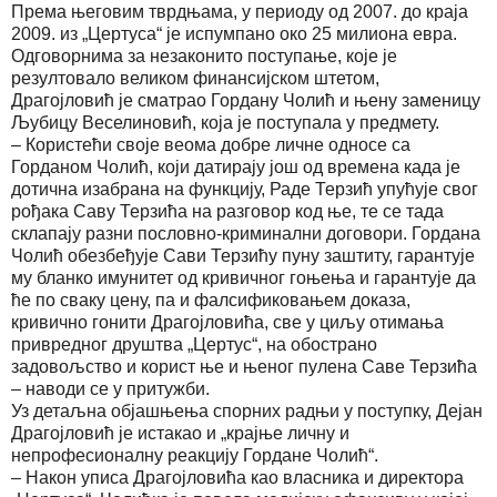
Према његовим тврдњама, у периоду од 2007. до краја
2009. из „Цертуса“ је испумпано око 25 милиона евра.
Одговорнима за незаконито поступање, које је
резултовало великом финансијском штетом,
Драгојловић је сматрао Гордану Чолић и њену заменицу
Љубицу Веселиновић, која је поступала у предмету.
– Користећи своје веома добре личне односе са
Горданом Чолић, који датирају још од времена када је
дотична изабрана на функцију, Раде Терзић упућује свог
рођака Саву Терзића на разговор код ње, те се тада
склапају разни пословно-криминални договори. Гордана
Чолић обезбеђује Сави Терзићу пуну заштиту, гарантује
му бланко имунитет од кривичног гоњења и гарантује да
ће по сваку цену, па и фалсификовањем доказа,
кривично гонити Драгојловића, све у циљу отимања
привредног друштва „Цертус“, на обострано
задовољство и корист ње и њеног пулена Саве Терзића
– наводи се у притужби.
Уз детаљна објашњења спорних радњи у поступку, Дејан
Драгојловић је истакао и „крајње личну и
непрофесионалну реакцију Гордане Чолић“.
– Након уписа Драгојловића као власника и директора