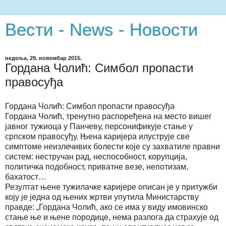
Вести - News - Новости
недеља, 29. новембар 2015.
Гордана Чолић: Симбол пропасти
правосуђа
Гордана Чолић: Симбол пропасти правосуђа
Гордана Чолић, тренутно распоређена на место вишег
јавног тужиоца у Панчеву, персонификује стање у
српском правосуђу. Њена каријера илуструје све
симптоме неизлечивих болести које су захватиле правни
систем: нестручан рад, неспособност, корупција,
политичка подобност, приватне везе, непотизам,
бахатост…
Резултат њене тужилачке каријере описан је у притужби
коју је једна од њених жртви упутила Министарству
правде: „Гордана Чолић, ако се има у виду имовинско
стање ње и њене породице, нема разлога да страхује од