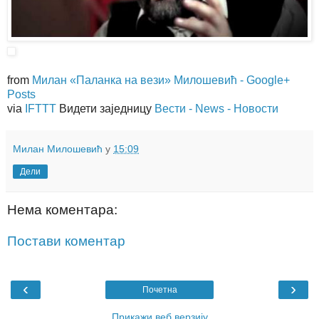
from
Милан «Паланка на вези» Милошевић - Google+
Posts
via
IFTTT
Видети заједницу
Вести - News - Новости
Милан Милошевић
у
15:09
Дели
Нема коментара:
Постави коментар
‹
›
Почетна
Прикажи веб верзију