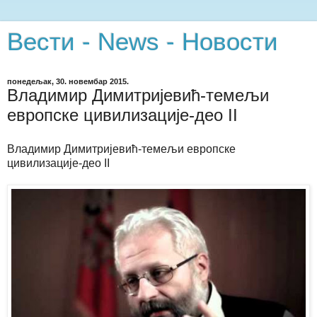
Вести - News - Новости
понедељак, 30. новембар 2015.
Владимир Димитријевић-темељи
европске цивилизације-део II
Владимир Димитријевић-темељи европске
цивилизације-део II