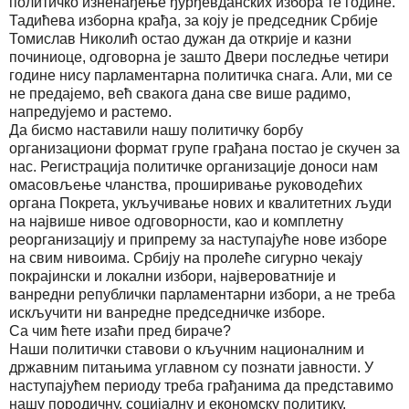
политичко изненађење ђурђевданских избора те године.
Тадићева изборна крађа, за коју је председник Србије
Томислав Николић остао дужан да открије и казни
починиоце, одговорна је зашто Двери последње четири
године нису парламентарна политичка снага. Али, ми се
не предајемо, већ свакога дана све више радимо,
напредујемо и растемо.
Да бисмо наставили нашу политичку борбу
организациони формат групе грађана постао је скучен за
нас. Регистрација политичке организације доноси нам
омасовљење чланства, проширивање руководећих
органа Покрета, укључивање нових и квалитетних људи
на највише нивое одговорности, као и комплетну
реорганизацију и припрему за наступајуће нове изборе
на свим нивоима. Србију на пролеће сигурно чекају
покрајински и локални избори, највероватније и
ванредни републички парламентарни избори, а не треба
искључити ни ванредне председничке изборе.
Са чим ћете изаћи пред бираче?
Наши политички ставови о кључним националним и
државним питањима углавном су познати јавности. У
наступајућем периоду треба грађанима да представимо
нашу породичну, социјалну и економску политику.