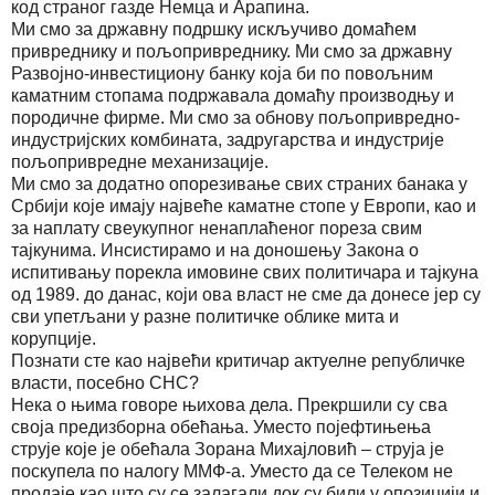
код страног газде Немца и Арапина.
Ми смо за државну подршку искључиво домаћем
привреднику и пољопривреднику. Ми смо за државну
Развојно-инвестициону банку која би по повољним
каматним стопама подржавала домаћу производњу и
породичне фирме. Ми смо за обнову пољопривредно-
индустријских комбината, задругарства и индустрије
пољопривредне механизације.
Ми смо за додатно опорезивање свих страних банака у
Србији које имају највеће каматне стопе у Европи, као и
за наплату свеукупног ненаплаћеног пореза свим
тајкунима. Инсистирамо и на доношењу Закона о
испитивању порекла имовине свих политичара и тајкуна
од 1989. до данас, који ова власт не сме да донесе јер су
сви упетљани у разне политичке облике мита и
корупције.
Познати сте као највећи критичар актуелне републичке
власти, посебно СНС?
Нека о њима говоре њихова дела. Прекршили су сва
своја предизборна обећања. Уместо појефтињења
струје које је обећала Зорана Михајловић – струја је
поскупела по налогу ММФ-а. Уместо да се Телеком не
продаје као што су се залагали док су били у опозицији и