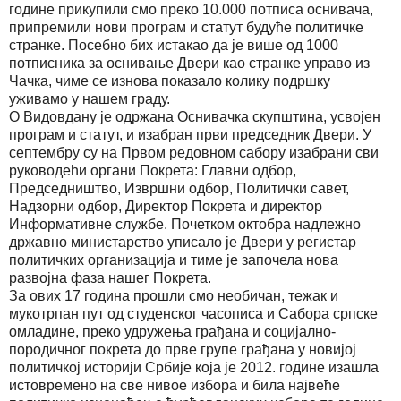
године прикупили смо преко 10.000 потписа оснивача,
припремили нови програм и статут будуће политичке
странке. Посебно бих истакао да је више од 1000
потписника за оснивање Двери као странке управо из
Чачка, чиме се изнова показало колику подршку
уживамо у нашем граду.
О Видовдану је одржана Оснивачка скупштина, усвојен
програм и статут, и изабран први председник Двери. У
септембру су на Првом редовном сабору изабрани сви
руководећи органи Покрета: Главни одбор,
Председништво, Извршни одбор, Политички савет,
Надзорни одбор, Директор Покрета и директор
Информативне службе. Почетком октобра надлежно
државно министарство уписало је Двери у регистар
политичких организација и тиме је започела нова
развојна фаза нашег Покрета.
За ових 17 година прошли смо необичан, тежак и
мукотрпан пут од студенског часописа и Сабора српске
омладине, преко удружења грађана и социјално-
породичног покрета до прве групе грађана у новијој
политичкој историји Србије која је 2012. године изашла
истовремено на све нивое избора и била највеће