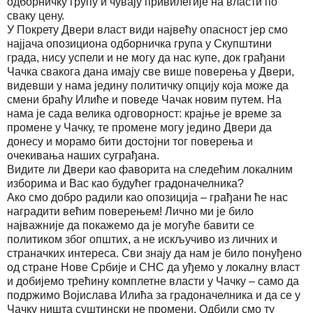
одборничку групу и чувају привилегије на власти по
сваку цену.
У Покрету Двери власт види највећу опасност јер смо
најјача опозициона одборничка група у Скупштини
града, нису успели и не могу да нас купе, док грађани
Чачка свакога дана имају све више поверења у Двери,
видевши у нама једину политичку опцију која може да
смени браћу Илиће и поведе Чачак новим путем. На
нама је сада велика одговорност: крајње је време за
промене у Чачку, те промене могу једино Двери да
донесу и морамо бити достојни тог поверења и
очекивања наших суграђана.
Видите ли Двери као фаворита на следећим локалним
изборима и Вас као будућег градоначелника?
Ако смо добро радили као опозиција – грађани ће нас
наградити већим поверењем! Лично ми је било
најважније да покажемо да је могуће бавити се
политиком због општих, а не искључиво из личних и
страначких интереса. Сви знају да нам је било понуђено
од стране Нове Србије и СНС да уђемо у локалну власт
и добијемо трећину комплетне власти у Чачку – само да
подржимо Војислава Илића за градоначелника и да се у
Чачку ништа суштински не промени. Одбили смо ту