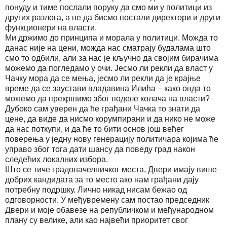
понуду и тиме послали поруку да смо ми у политици из
других разлога, а не да бисмо постали директори и други
функционери на власти.
Ми држимо до принципа и морала у политици. Можда то
данас није на цени, можда нас сматрају будалама што
смо то одбили, али за нас је кључно да својим бирачима
можемо да погледамо у очи. Јесмо ли рекли да власт у
Чачку мора да се мења, јесмо ли рекли да је крајње
време да се заустави владавина Илића – како онда то
можемо да прекршимо због поделе колача на власти?
Дубоко сам уверен да ће грађани Чачка то знати да
цене, да виде да нисмо корумпирани и да нико не може
да нас поткупи, и да ће то бити основ још већег
поверења у једну нову генерацију политичара којима ће
управо због тога дати шансу да поведу град након
следећих локалних избора.
Што се тиче градоначелничког места, Двери имају више
добрих кандидата за то место ако нам грађани дају
потребну подршку. Лично никад нисам бежао од
одговорности. У међувремену сам постао председник
Двери и моје обавезе на републичком и међународном
плану су велике, али као највећи приоритет свог