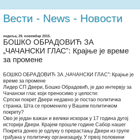
Вести - News - Новости
недеља, 29. новембар 2015.
БОШКО ОБРАДОВИЋ ЗА
„ЧАЧАНСКИ ГЛАСˮ: Крајње је време
за промене
БОШКО ОБРАДОВИЋ ЗА „ЧАЧАНСКИ ГЛАСˮ: Крајње је
време за промене
Лидер СП Двери, Бошко Обрадовић, је дао интервју за
Чачански глас који преносимо у целости:
Српски покрет Двери недавно је постао политичка
странка. Шта се променило у Вашем политичком
покрету?
Ово је један важан и велики искорак у 17 година дугој
историји Двери. Крајем прошле године Сабор нашег
Покрета донео је одлуку о прерастању Двери из групе
грађана у политичку организацију. У првој половини