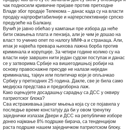
чак подносили кривичне пријаве против претходне
Владе због продаје Телекома – данас када су на власти
продају најпрофитабилније и најперспективније српско
предузеће на Балкану.
Вучић је јавно обећао у кампањи пре избора да неће
бити смањења плата и пензија, али је чим је дошао на
власт то учинио опет по налогу ММФ-а и странаца. Али,
ипак је највећа превара њихова лажна борба против
криминала и корупције. За четири године колико су на
власти није завршен нити један судски поступак и данас
се у затворима Србије на вишегодишњој робији на
основу правоснажне пресуде не налази ниједан
криминалац, тајкун или политичар који је опљачкао
Србију у претходних 25 година. Дакле, све је била само
медијска представа и предизборна лаж.
Како оцењујете досадашњу сарадњу са ДСС у оквиру
патриотског блока?
Сва истраживања јавног мњења која су се појавила у
последње време констатују да би у овом тренутку
заједнички излазак Двери и ДСС на републичке изборе
донео најмање 8% подршке бирача, са тенденцијом
раста подршке нашем заједничком патриотском блоку.