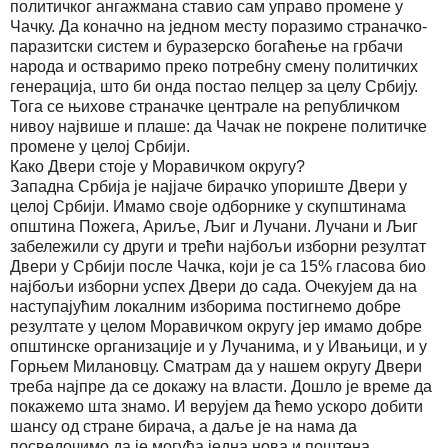
политичког ангажмана ставио сам управо промене у
Чачку. Да коначно на једном месту поразимо страначко-
паразитски систем и буразерско богаћење на грбачи
народа и остваримо преко потребну смену политичких
генерација, што би онда постао пелцер за целу Србију.
Тога се њихове страначке централе на републичком
нивоу највише и плаше: да Чачак не покрене политичке
промене у целој Србији.
Како Двери стоје у Моравичком округу?
Западна Србија је најјаче бирачко упориште Двери у
целој Србији. Имамо своје одборнике у скупштинама
општина Пожега, Ариље, Љиг и Лучани. Лучани и Љиг
забележили су други и трећи најбољи изборни резултат
Двери у Србији после Чачка, који је са 15% гласова био
најбољи изборни успех Двери до сада. Очекујем да на
наступајућим локалним изборима постигнемо добре
резултате у целом Моравичком округу јер имамо добре
општинске организације и у Лучанима, и у Ивањици, и у
Горњем Милановцу. Сматрам да у нашем округу Двери
треба најпре да се докажу на власти. Дошло је време да
покажемо шта знамо. И верујем да ћемо ускоро добити
шансу од стране бирача, а даље је на нама да
посведочимо да је могућа једна нова и поштена