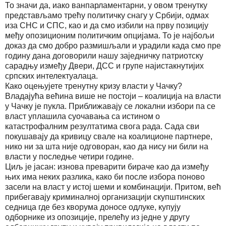
То значи да, иако ванпарламентарни, у овом тренутку
представљамо трећу политичку снагу у Србији, одмах
иза СНС и СПС, као и да смо избили на прву позицију
међу опозиционим политичким опцијама. То је најбољи
доказ да смо добро размишљали и урадили када смо пре
годину дана договорили нашу заједничку патриотску
сарадњу између Двери, ДСС и групе најистакнутијих
српских интелектуалаца.
Како оцењујете тренутну кризу власти у Чачку?
Владајућа већина више не постоји – коалиција на власти
у Чачку је пукла. Приближавају се локални избори па се
власт уплашила суочавања са истином о
катастрофалним резултатима свога рада. Сада сви
покушавају да кривицу свале на коалиционе партнере,
нико ни за шта није одговоран, као да нису ни били на
власти у последње четири године.
Циљ је јасан: изнова преварити бираче као да између
њих има неких разлика, како би после избора поново
засели на власт у истој шеми и комбинацији. Притом, већ
прибегавају криминалној организацији скупштинских
седница где без кворума доносе одлуке, купују
одборнике из опозиције, прелећу из једне у другу