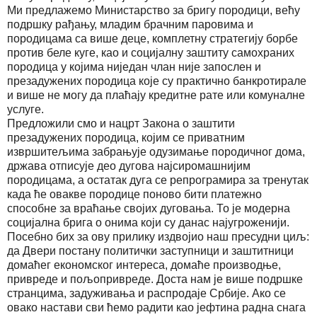
Ми предлажемо Министарство за бригу породици, већу
подршку рађању, младим брачним паровима и
породицама са више деце, комплетну стратегију борбе
против беле куге, као и социјалну заштиту самохраних
породица у којима ниједан члан није запослен и
презадужених породица које су практично банкротирале
и више не могу да плаћају кредитне рате или комуналне
услуге.
Предложили смо и нацрт Закона о заштити
презадужених породица, којим се приватним
извршитељима забрањује одузимање породичног дома,
држава отписује део дугова најсиромашнијим
породицама, а остатак дуга се репрограмира за тренутак
када ће овакве породице поново бити платежно
способне за враћање својих дуговања. То је модерна
социјална брига о онима који су данас најугроженији.
Посебно бих за ову прилику издвојио наш пресудни циљ:
да Двери постану политички заступници и заштитници
домаћег економског интереса, домаће производње,
привреде и пољопривреде. Доста нам је више подршке
странцима, задуживања и распродаје Србије. Ако се
овако настави сви ћемо радити као јефтина радна снага