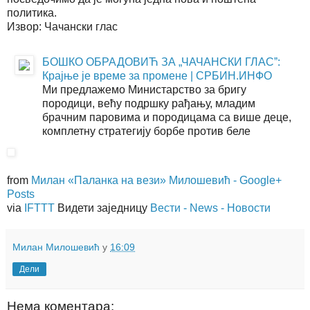
политика.
Извор: Чачански глас
БОШКО ОБРАДОВИЋ ЗА „ЧАЧАНСКИ ГЛАСˮ:
Крајње је време за промене | СРБИН.ИНФО
Ми предлажемо Министарство за бригу
породици, већу подршку рађању, младим
брачним паровима и породицама са више деце,
комплетну стратегију борбе против беле
from
Милан «Паланка на вези» Милошевић - Google+
Posts
via
IFTTT
Видети заједницу
Вести - News - Новости
Милан Милошевић
у
16:09
Дели
Нема коментара: