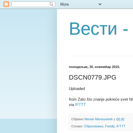
Вести -
понедељак, 30. новембар 2015.
DSCN0779.JPG
Uploaded
from Zato što znanje pokreće svet ht
via
IFTTT
Објавио
Милан Милошевић
у
06:40
Ознаке:
Образовање
,
Feedly
,
IFTTT