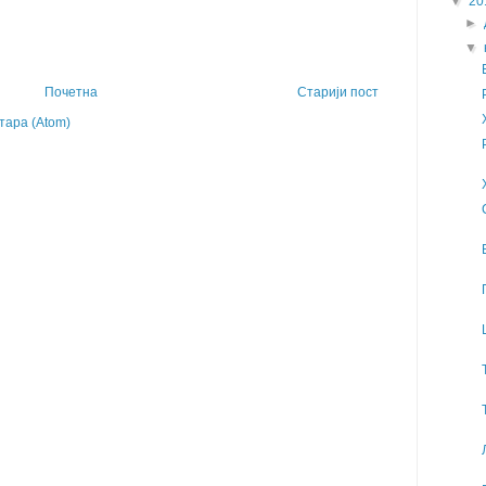
▼
20
►
▼
Почетна
Старији пост
ара (Atom)