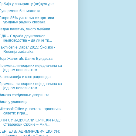
Србија у лавиринту (не)културе
Супермени без магнета
Скоро 85% учитеља се противи
укидању радних свезака
Један пакетић, много љубави
СДК – Служба друштвеног
књиговодства – да ли је тр...
Takmičenje Dabar 2015: Školsko -
Rešenja zadataka
Воја Жанетић: Данке Бундестаг
Примена линеарних неједначина са
једном непознатом
Наркоманија и контрацепција
Примена линеарних неједначина са
једном непознатом
Зимско сређивање дворишта
Зима у учионици
Microsoft Office у настави- практични
савети: Игра...
ОНИ СУ ЗАДУЖИЛИ СРПСКИ РОД:
Ствараоци Србије – Мил...
СЕРГЕЈ ВЛАДИМИРОВИЧ ШОГУН:
Ширина „антиНато“ коали...