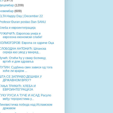
15
(1975)
децембар
(1209)
новембар
(609)
ELTA Happy Day | December 22
Profesor Đuran postao član SANU
Хлеба и евроинтеграција
РУЖИЧИЋ: Европска унија и
еврозона економски слабе!
ХОЛМОГОРОВ: Европа се одриче Оца
СЛОБОДАН АНТОНИЋ: Шпанска
серија као увод у ванред...
Вучић: Отићи ћу у сваку болницу,
вртић и дом здравља
ПУТИН: Судбина свих зависи од тога
хоће ли крајем ...
ШТА СЕ ЗАПРАВО ДЕШАВА У
ДРЖАВНОМ ВРХУ?
ТАЊА ТРИКИЋ: ХЛЕБА И
ЕВРОИНТЕГРАЦИЈА
ТУКУ РУСИ А ТУЧЕ И АСАД: Расуло
међу терористима у...
Лингвистичка победа над Исламском
државом