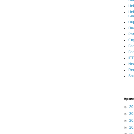
Goo
Не
Нећ
Goo
Об
Пал
Ра
Сп
Fa
Fee
IFT
Ne
Rec
Spu
Архив
►
20
►
20
►
20
►
20