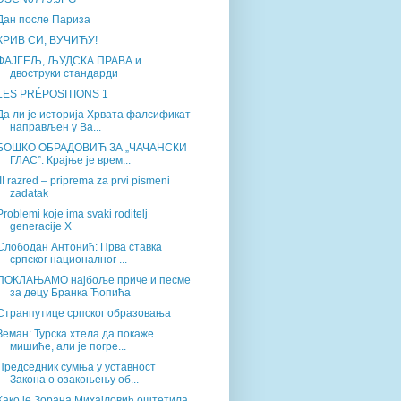
Дан после Париза
КРИВ СИ, ВУЧИЋУ!
ФАЈГЕЉ, ЉУДСКА ПРАВА и
двоструки стандарди
LES PRÉPOSITIONS 1
Да ли је историја Хрвата фалсификат
направљен у Ва...
БОШКО ОБРАДОВИЋ ЗА „ЧАЧАНСКИ
ГЛАСˮ: Крајње је врем...
III razred – priprema za prvi pismeni
zadatak
Problemi koje ima svaki roditelj
generacije X
Слободан Антонић: Прва ставка
српског националног ...
ПОКЛАЊАМО најбоље приче и песме
за децу Бранка Ћопића
Странпутице српског образовања
Земан: Турска хтела да покаже
мишиће, али је погре...
Председник сумња у уставност
Закона о озакоњењу об...
Како је Зорана Михајловић оштетила