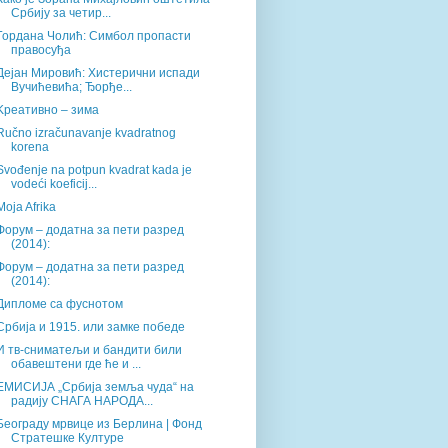
Србију за четир...
Гордана Чолић: Симбол пропасти
правосуђа
Дејан Мировић: Хистерични испади
Вучићевића; Ђорђе...
Kреативно – зима
Ručno izračunavanje kvadratnog
korena
Svođenje na potpun kvadrat kada je
vodeći koeficij...
Moja Afrika
Форум – додатна за пети разред
(2014):
Форум – додатна за пети разред
(2014):
Дипломе са фуснотом
Србија и 1915. или замке победе
И тв-сниматељи и бандити били
обавештени где ће и ...
ЕМИСИЈА „Србија земља чуда“ на
радију СНАГА НАРОДА...
Београду мрвице из Берлина | Фонд
Стратешке Културе