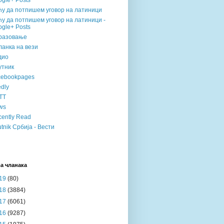
gle+ Posts
ћу да потпишем уговор на латиници
у да потпишем уговор на латиници -
gle+ Posts
разовање
анка на вези
дио
утник
cebookpages
dly
TT
ws
ently Read
tnik Србија - Вести
а чланака
19
(80)
18
(3884)
17
(6061)
16
(9287)