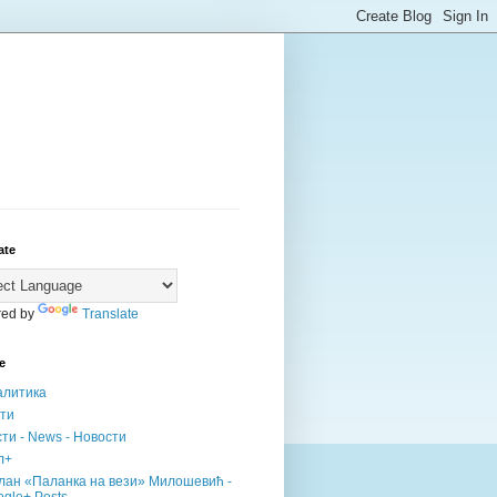
ate
ed by
Translate
е
алитика
сти
ти - News - Новости
л+
лан «Паланка на вези» Милошевић -