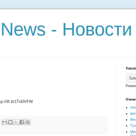
 News - Новости
Transl
Power
Ознак
tp://ift.tt/1TnDVFW
Ан
ве
Вес
Гуг
Ми