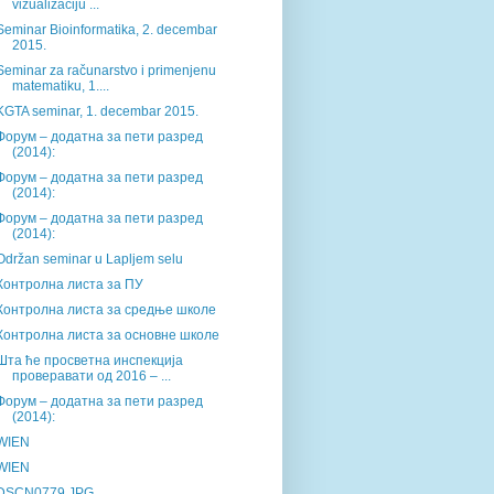
vizualizaciju ...
Seminar Bioinformatika, 2. decembar
2015.
Seminar za računarstvo i primenjenu
matematiku, 1....
KGTA seminar, 1. decembar 2015.
Форум – додатна за пети разред
(2014):
Форум – додатна за пети разред
(2014):
Форум – додатна за пети разред
(2014):
Održan seminar u Lapljem selu
Контролна листа за ПУ
Контролна листа за средње школе
Контролна листа за основне школе
Шта ће просветна инспекција
проверавати од 2016 – ...
Форум – додатна за пети разред
(2014):
WIEN
WIEN
DSCN0779.JPG