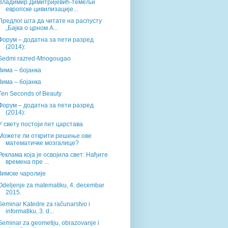
Владимир Димитријевић-темељи
европске цивилизације...
Предлог шта да читате на распусту
„Бајка о црном А...
Форум – додатна за пети разред
(2014):
Sedmi razred-Mnogougao
Зима – бојанка
Зима – бојанка
Ten Seconds of Beauty
Форум – додатна за пети разред
(2014):
У свету постоји пет царстава
Можете ли открити решење ове
математичке мозгалице?
Реклама која је освојила свет: Нађите
времена пре ...
Зимске чаролије
Odeljenje za matematiku, 4. decembar
2015.
Seminar Katedre za računarstvo i
informatiku, 3. d...
Seminar za geometiju, obrazovanje i