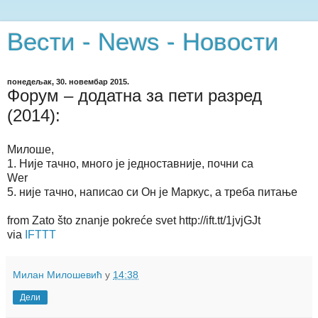
Вести - News - Новости
понедељак, 30. новембар 2015.
Форум – додатна за пети разред
(2014):
Милоше,
1. Није тачно, много је једноставније, почни са
Wer
5. није тачно, написао си Он је Маркус, а треба питање
from Zato što znanje pokreće svet http://ift.tt/1jvjGJt
via
IFTTT
Милан Милошевић
у
14:38
Дели