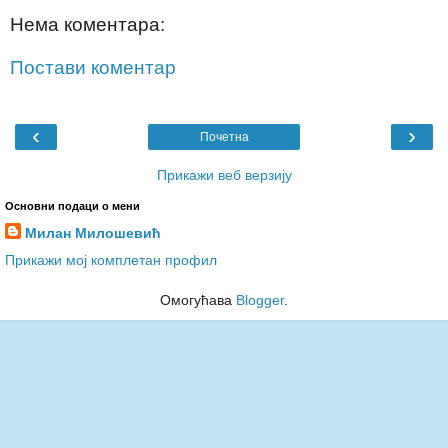
Нема коментара:
Постави коментар
‹
›
Почетна
Прикажи веб верзију
Основни подаци о мени
Милан Милошевић
Прикажи мој комплетан профил
Омогућава
Blogger
.