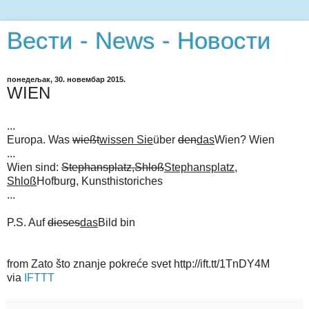
Вести - News - Новости
понедељак, 30. новембар 2015.
WIEN
...
Europa. Was
wießt
wissen Sie
über
den
das
Wien? Wien
...
Wien sind:
Stephansplatz,Shloß
Stephansplatz,
Shloß
Hofburg, Kunsthistoriches
...
P.S. Auf
dieses
das
Bild bin
from Zato što znanje pokreće svet http://ift.tt/1TnDY4M
via
IFTTT