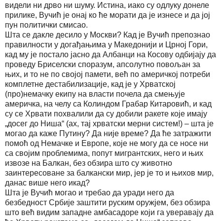
видели ни дрво ни шуму. Истина, иако су одлуку донеле
прилике, Вучић је онај ко ће морати да је изнесе и да јој
пун политички смисао.
Шта се дакле десило у Москви? Кад је Вучић препознао
правилности у догађањима у Македонији и Црној Гори,
кад му је постало јасно да Албанци на Косову одбијају да
проведу Бриселски споразум, апсолутно повољан за
њих, и то не по својој памети, већ по америчкој потреби
комплетне дестабилизације, кад је у Хрватској
(про)немачку екипу на власти почела да смењује
америчка, на челу са Колиндом Грабар Китаровић, и кад
су се Хрвати похвалили да су добили ракете које имају
„досег до Ниша“ (ах, тај хрватски мерни систем!) – шта је
могао да каже Путину? Да није време? Да ће затражити
помоћ од Немачке и Европе, које не могу да се носе ни
са својим проблемима, попут мигрантских, него и њих
извозе на Балкан, без обзира што су животно
заинтересоване за балкански мир, јер је то и њихов мир,
данас више него икад?
Шта је Вучић могао и требао да уради него да
безбедност Србије заштити руским оружјем, без обзира
што већ видим западне амбасадоре који га уверавају да