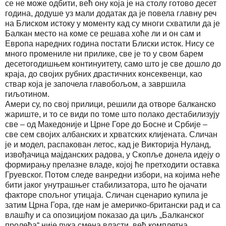
се не може одбити, већ ону која је на столу готово десет
година, додуше уз мали додатак да је повела главну реч
на Блиском истоку у моменту кад су многи схватили да је
Балкан место на коме се решава хоће ли и он сам и
Европа наредних година постати Блиски исток. Нису се
много промениле ни прилике, све је то у свом барем
десетогодишњем континуитету, само што је све дошло до
краја, до својих рубних драстичних консеквенци, као
ствар која је започела главобољом, а завршила
гиљотином.
Амери су, по свој прилици, решили да отворе балканско
жариште, и то се види по томе што полако дестабилизују
све – од Македоније и Црне Горе до Босне и Србије –
све сем својих албанских и хрватских клијената. Сличан
је и модел, распакован летос, кад је Викторија Нуланд,
извођачица мајданских радова, у Скопље донела идеју о
формирању прелазне владе, којој ће претходити оставка
Груевског. Потом следе ванредни избори, на којима неће
бити јаког унутрашњег стабилизатора, што ће ојачати
факторе спољног утицаја. Сличан сценарио купила је
затим Црна Гора, где нам је америчко-британски рад и са
влашћу и са опозицијом показао да циљ „Балканског
пролећа“ није пука смена власти, већ комплетна