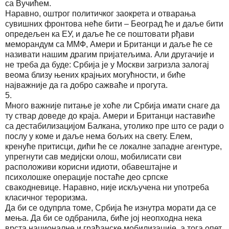
са Вучићем.
Наравно, оштрог политичког заокрета и отварања
сувишних фронтова неће бити – Београд ће и даље бити
опредељен ка ЕУ, и даље ће се поштовати рђави
меморандум са ММФ, Амери и Британци и даље ће се
називати нашим драгим пријатељима. Али другачије и
не треба да буде: Србија је у Москви загризла залогај
веома близу њених крајњих могућности, и биће
најважније да га добро сажваће и прогута.
5.
Много важније питање је хоће ли Србија имати снаге да
ту ствар доведе до краја. Амери и Британци наставиће
са дестабилизацијом Балкана, утолико пре што се ради о
послу у коме и даље нема бољих на свету. Елем,
кренуће притисци, дићи ће се локалне западне агентуре,
упрегнути сав медијски олош, мобилисати сви
расположиви корисни идиоти, обавештајне и
психолошке операције постаће део српске
свакодневице. Наравно, није искључена ни употреба
класичног тероризма.
Да би се одупрла томе, Србија ће изнутра морати да се
мења. Да би се одбранила, биће јој неопходна нека
врста националне и грађанске мобилизације, а тога опет