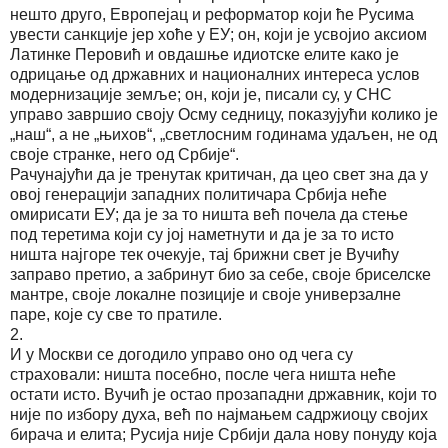
нешто друго, Европејац и реформатор који ће Русима
увести санкције јер хоће у ЕУ; он, који је усвојио аксиом
Латинке Перовић и овдашње идиотске елите како је
одрицање од државних и националних интереса услов
модернизације земље; он, који је, писали су, у СНС
управо завршио своју Осму седницу, показујући колико је
„наш“, а не „њихов“, „светлосним годинама удаљен, не од
своје странке, него од Србије“.
Рачунајући да је тренутак критичан, да цео свет зна да у
овој генерацији западних политичара Србија неће
омирисати ЕУ; да је за то ништа већ почела да стење
под теретима који су јој наметнути и да је за то исто
ништа најгоре тек очекује, тај брижни свет је Вучићу
заправо претио, а забринут био за себе, своје бриселске
мантре, своје локалне позиције и своје универзалне
паре, које су све то пратиле.
2.
И у Москви се догодило управо оно од чега су
страховали: ништа посебно, после чега ништа неће
остати исто. Вучић је остао прозападни државник, који то
није по избору духа, већ по најмањем садржиоцу својих
бирача и елита; Русија није Србији дала нову понуду која