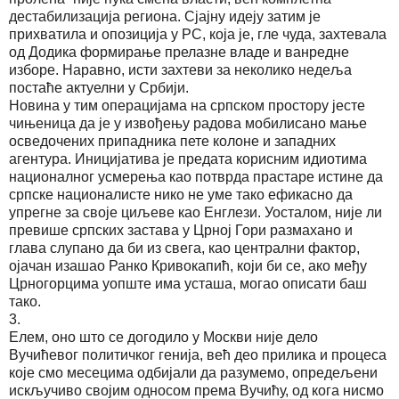
дестабилизација региона. Сјајну идеју затим је
прихватила и опозиција у РС, која је, гле чуда, захтевала
од Додика формирање прелазне владе и ванредне
изборе. Наравно, исти захтеви за неколико недеља
постаће актуелни у Србији.
Новина у тим операцијама на српском простору јесте
чињеница да је у извођењу радова мобилисано мање
осведочених припадника пете колоне и западних
агентура. Иницијатива је предата корисним идиотима
националног усмерења као потврда прастаре истине да
српске националисте нико не уме тако ефикасно да
упрегне за своје циљеве као Енглези. Уосталом, није ли
превише српских застава у Црној Гори размахано и
глава слупано да би из свега, као централни фактор,
ојачан изашао Ранко Кривокапић, који би се, ако међу
Црногорцима уопште има усташа, могао описати баш
тако.
3.
Елем, оно што се догодило у Москви није дело
Вучићевог политичког генија, већ део прилика и процеса
које смо месецима одбијали да разумемо, опредељени
искључиво својим односом према Вучићу, од кога нисмо