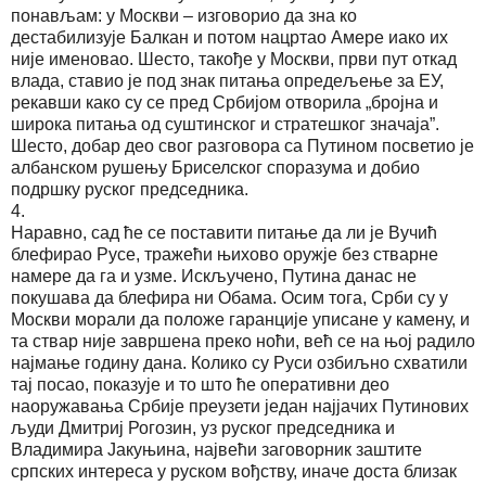
понављам: у Москви – изговорио да зна ко
дестабилизује Балкан и потом нацртао Амере иако их
није именовао. Шесто, такође у Москви, први пут откад
влада, ставио је под знак питања опредељење за ЕУ,
рекавши како су се пред Србијом отворила „бројна и
широка питања од суштинског и стратешког значаја”.
Шесто, добар део свог разговора са Путином посветио је
албанском рушењу Бриселског споразума и добио
подршку руског председника.
4.
Наравно, сад ће се поставити питање да ли је Вучић
блефирао Русе, тражећи њихово оружје без стварне
намере да га и узме. Искључено, Путина данас не
покушава да блефира ни Обама. Осим тога, Срби су у
Москви морали да положе гаранције уписане у камену, и
та ствар није завршена преко ноћи, већ се на њој радило
најмање годину дана. Колико су Руси озбиљно схватили
тај посао, показује и то што ће оперативни део
наоружавања Србије преузети један најјачих Путинових
људи Дмитриј Рогозин, уз руског председника и
Владимира Јакуњина, највећи заговорник заштите
српских интереса у руском вођству, иначе доста близак