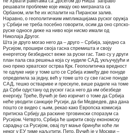
ће Хрвати ракетама са „досегом до Ниша“ заправо
решавати проблеме које имају око миграната са
Орбаном, или ће их испалити на Пирански залив.
Наравно, о геополитичким импликацијама руског оружја
у Србији не треба посебно говорити, осим да оно српско-
руске односе диже на ниво који нисмо имали од
Николаја Другог.
Шта је друго могао него да – друго – Србија, заједно са
Русијом, прошири своја гасна спремишта и своју
енергетску безбедност веже за руски гас. Тако су у други
план пала сва решења која су нудиле САД, укључујући и
оно преко хрватског острва Крк. Геополитичка вредност
те одлуке није у томе што се Србија између две понуде
определила за једну, већ у томе што су све гасне понуде
САД, тешко оствариве и прескупе, више радиле на томе
да Срби одустану од руског гаса него да им обезбеде
енергију. Треће, Вучић је био изричит о томе да Србија
неће уводити санкције Русији, да би Медведев, два дана
пошто се видео с њим, рекао како Европска комисија
притиска Србију да раскине трговински споразум са
Русијом. Четврто, Србија ће ширити своју економску
сарадњу са Русијом, овај пут мање бринући хоће ли
неког у ЕУ тиме наљутити. Пето, Вучић је у Москви –