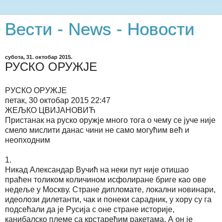
Вести - News - Новости
субота, 31. октобар 2015.
РУСКО ОРУЖЈЕ
РУСКО ОРУЖЈЕ
петак, 30 октобар 2015 22:47
ЖЕЉКО ЦВИЈАНОВИЋ
Пристанак на руско оружје много тога о чему се јуче није
смело мислити данас чини не само могућим већ и
неопходним
1.
Никад Александар Вучић на неки пут није отишао
праћен толиком количином исфолиране бриге као ове
недеље у Москву. Стране дипломате, локални новинари,
идеолози дилетанти, чак и понеки сарадник, у хору су га
подсећали да је Русија с оне стране историје,
канибалско племе са крстарећим ракетама. А он је