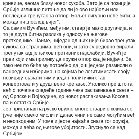
кривице, веома близу новог сукоба. Зато је са позиције
Србије излишно питање да ли је ово најбољи или
последњи тренутак за отпор. Бољег сигурно неће бити, а
можда ни „последњијег“.
Са самим Вучићем, међутим, ствар је мало другачија, и
то је друга битна разлика у односу на његове
претходнике. Наиме, ниједан од њих није бирао тренутак
сукоба са странцима, већ они, и зато су редовно бирали
тренутак кад је њихов противник најслабији. Вучић је
први који има прилику да пружи отпор кад је најјачи. За
тако нешто биће му потребно да још једном размисли о
ванредним изборима, на којима ће легитимисати своју
позицију, ојачати тим и један политички став
конвертовати у друштвено кретање. Утолико пре што га
већ с почетка следеће године чека распакивање свега –
од Српске и Војводине, до новог распакивања Косова,
па и остатка Србије.
Јер пристанак на руско оружје многе ствари о којима се
јуче није смело мислити данас чини не само могућим већ
и неопходним. У томе и јесте најваћа снага тог оружја,
можда и већа од његове убојитости. Згуснуло се над
Србијом.