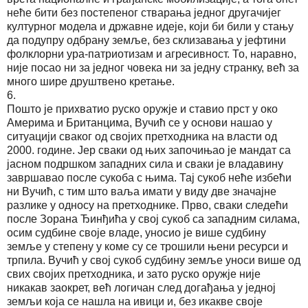
неће бити без постепеног стварања једног другачијег
културног модела и државне идеје, који би били у стању
да подупру одбрану земље, без склизавања у јефтини
фолклорни ура-патриотизам и агресивност. То, наравно,
није посао ни за једног човека ни за једну странку, већ за
много шире друштвено кретање.
6.
Пошто је прихватио руско оружје и ставио прст у око
Америма и Британцима, Вучић се у основи нашао у
ситуацији сваког од својих претходника на власти од
2000. године. Јер сваки од њих започињао је мандат са
јасном подршком западних сила и сваки је владавину
завршавао после сукоба с њима. Тај сукоб неће избећи
ни Вучић, с тим што ваља имати у виду две значајне
разлике у односу на претходнике. Прво, сваки следећи
после Зорана Ђинђића у свој сукоб са западним силама,
осим судбине своје владе, уносио је више судбину
земље у степену у коме су се трошили њени ресурси и
трпила. Вучић у свој сукоб судбину земље уноси више од
свих својих претходника, и зато руско оружје није
никакав заокрет, већ логичан след догађања у једној
земљи која се нашла на ивици и, без икакве своје