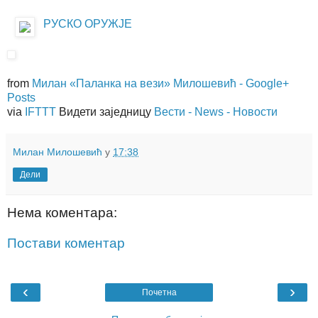
РУСКО ОРУЖЈЕ
from
Милан «Паланка на вези» Милошевић - Google+
Posts
via
IFTTT
Видети заједницу
Вести - News - Новости
Милан Милошевић
у
17:38
Дели
Нема коментара:
Постави коментар
‹
›
Почетна